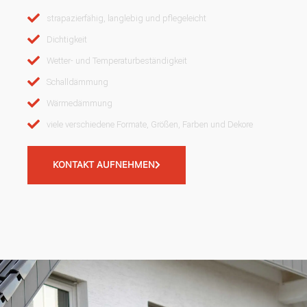
strapazierfähig, langlebig und pflegeleicht
Dichtigkeit
Wetter- und Temperaturbeständigkeit
Schalldämmung
Wärmedämmung
viele verschiedene Formate, Größen, Farben und Dekore
KONTAKT AUFNEHMEN