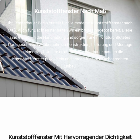
Kunststofffenster Nach Maß
Ihr Fensterbauer Berlin erstellt für Sie moderne Kunststofffenster nach
Maß. Auch für Dachfenster halten wir ein breites Angebot bereit. Diese
sind einfach in der Handhabung und sorgen für ein lichtdurchflutetes
Dachgeschoss. Wir übernehmen Konstruktion, Lieferung und Montage
aus einer Hand. Unsere erfahrenen Fensterbauer passen die
Kunststofffenster präzise ein und sorgen für einen fachgerechten
Einbau.
Kunststofffenster Mit Hervorragender Dichtigkeit