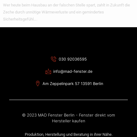
Wer heute beim Hausbau an der falschen Stelle spart, zahlt in Zukunft die
Zeche durch unnötige Wärmeverluste und ein gemindertes
Sicherheitsgefühl….
030 92036595
info@mad-fenster.de
Am Zeppelinpark 57 13591 Berlin
© 2023 MAD Fenster Berlin - Fenster direkt vom
Hersteller kaufen
Produktion, Herstellung und Beratung in ihrer Nähe.