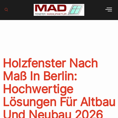
Schlagwort:
BEG
Förderung
Holzfenster Nach
Maß In Berlin:
Hochwertige
Lösungen Für Altbau
Und Neubau 2026