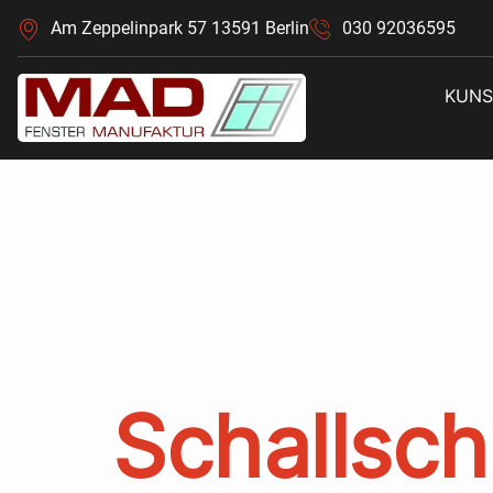
Am Zeppelinpark 57 13591 Berlin
030 92036595
KUNS
Schlagw
steigern
Schallsch