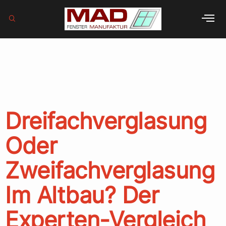
Schlagwort:
Zweifachverglasun
Dreifachverglasung
Oder
Zweifachverglasung
Im Altbau? Der
Experten-Vergleich