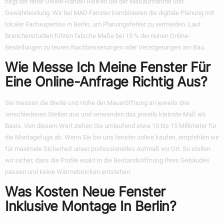
birgt der reine Online-Handel Risiken bei der Maßaufnahme und
Gewährleistung. Wir bei MAD Fenster kombinieren die digitale Planung mit
lokaler Fachexpertise in Berlin, um Planungsfehler zu vermeiden. Laut
Branchenstudien führen falsche Maße bei 15 % der reinen Online-
Bestellungen zu teuren Nachbesserungen oder Verzögerungen am Bau.
Wie Messe Ich Meine Fenster Für
Eine Online-Anfrage Richtig Aus?
Sie messen die Breite und Höhe der Maueröffnung an jeweils drei
verschiedenen Stellen aus und verwenden das jeweils kleinste Maß als
Basis. Von diesem Wert ziehen Sie umlaufend etwa 10 bis 15 Millimeter für
die Montagefuge ab. Wenn Sie bei uns
fenster online kaufen
, empfehlen wir
für maximale Sicherheit unser professionelles Aufmaß vor Ort. So stellen
wir sicher, dass die Profile exakt in die Bestandsöffnung Ihres Gebäudes
passen und keine Wärmebrücken entstehen.
Was Kosten Neue Fenster
Inklusive Montage In Berlin?