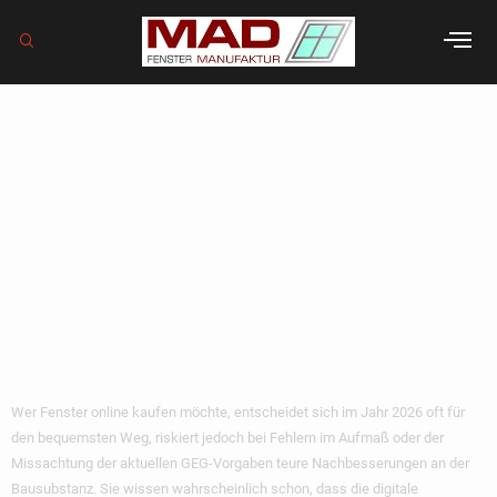
Fenster online
kaufen 2026: Der
Experten-Guide
für Berlin &
Brandenburg
Wer Fenster online kaufen möchte, entscheidet sich im Jahr 2026 oft für
den bequemsten Weg, riskiert jedoch bei Fehlern im Aufmaß oder der
Missachtung der aktuellen GEG-Vorgaben teure Nachbesserungen an der
Bausubstanz. Sie wissen wahrscheinlich schon, dass die digitale