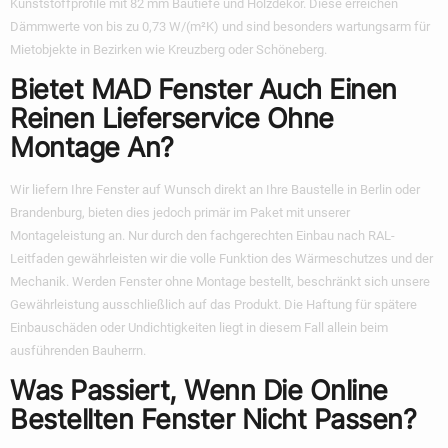
Kunststoffprofile mit 82 mm Bautiefe und Holzdekor. Diese erreichen
Dämmwerte von bis zu 0,73 W/(m²K) und sind besonders wartungsarm für
Mietobjekte in Bezirken wie Kreuzberg oder Schöneberg.
Bietet MAD Fenster Auch Einen
Reinen Lieferservice Ohne
Montage An?
Wir liefern Ihre Fenster auf Wunsch direkt an Ihre Baustelle in Berlin oder
Brandenburg, bieten dies jedoch primär im Paket mit unserer
Montageleistung an. Nur durch den fachgerechten Einbau nach RAL-
Leitfaden gewährleisten wir die volle Funktion des Wärmeschutzes und der
Mechanik. Werden Fenster ohne Montage bestellt, beschränkt sich unsere
Gewährleistung ausschließlich auf das Produkt. Die Haftung für spätere
Einbauschäden oder Undichtigkeiten liegt in diesem Fall allein beim
ausführenden Bauherrn.
Was Passiert, Wenn Die Online
Bestellten Fenster Nicht Passen?