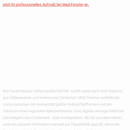
jetzt Ihr professionelles Aufmaß bei Mad-Fenster an.
MAD Fenster: Die
Brücke Zwischen
Online-Komfort Und
Berliner
Handwerkstradition
Wer heute
fenster online kaufen
möchte, sucht meist nach einer Balance
aus Zeitersparnis und technischer Sicherheit. MAD Fenster schließt die
Lücke zwischen der Anonymität großer Online-Plattformen und der
Präzision eines regionalen Meisterbetriebs. Eine digitale Anfrage bildet bei
uns lediglich das Fundament. Jede Konfiguration, die Sie uns übermitteln,
wird von unseren Technikern manuell auf Plausibilität geprüft, bevor die