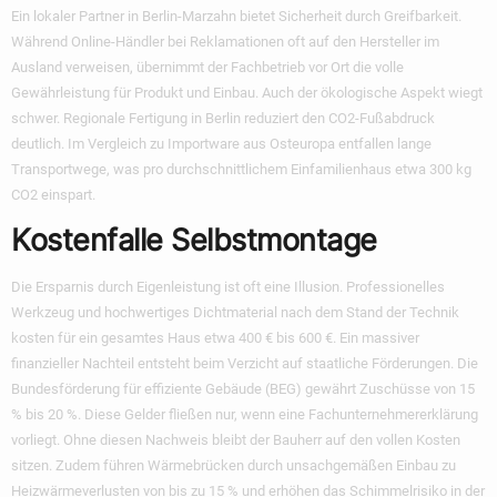
Ein lokaler Partner in Berlin-Marzahn bietet Sicherheit durch Greifbarkeit.
Während Online-Händler bei Reklamationen oft auf den Hersteller im
Ausland verweisen, übernimmt der Fachbetrieb vor Ort die volle
Gewährleistung für Produkt und Einbau. Auch der ökologische Aspekt wiegt
schwer. Regionale Fertigung in Berlin reduziert den CO2-Fußabdruck
deutlich. Im Vergleich zu Importware aus Osteuropa entfallen lange
Transportwege, was pro durchschnittlichem Einfamilienhaus etwa 300 kg
CO2 einspart.
Kostenfalle Selbstmontage
Die Ersparnis durch Eigenleistung ist oft eine Illusion. Professionelles
Werkzeug und hochwertiges Dichtmaterial nach dem Stand der Technik
kosten für ein gesamtes Haus etwa 400 € bis 600 €. Ein massiver
finanzieller Nachteil entsteht beim Verzicht auf staatliche Förderungen. Die
Bundesförderung für effiziente Gebäude (BEG) gewährt Zuschüsse von 15
% bis 20 %. Diese Gelder fließen nur, wenn eine Fachunternehmererklärung
vorliegt. Ohne diesen Nachweis bleibt der Bauherr auf den vollen Kosten
sitzen. Zudem führen Wärmebrücken durch unsachgemäßen Einbau zu
Heizwärmeverlusten von bis zu 15 % und erhöhen das Schimmelrisiko in der