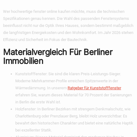
Wer hochwertige
fenster online kaufen
möchte, muss die technischen
Spezifikationen genau kennen. Die Wahl des passenden Fenstersystems
beeinflusst nicht nur die Optik Ihres Hauses, sondern bestimmt maßgeblich
die langfristigen Energiekosten und den Wohnkomfort. Im Jahr 2026 stehen
Effizienz und Sicherheit im Fokus der Bautechnik.
Materialvergleich Für Berliner
Immobilien
Kunststofffenster:
Sie sind die klaren Preis-Leistungs-Sieger.
Moderne Mehrkammer-Profile erreichen Spitzenwerte in der
Wärmedämmung. In unserem
Ratgeber für Kunststofffenster
erfahren Sie, warum dieses Material für 70 Prozent der Sanierungen
in Berlin die erste Wahl ist.
Holzfenster:
In Berliner Bezirken mit strengem Denkmalschutz, wie
Charlottenburg oder Prenzlauer Berg, bleibt Holz unverzichtbar. Es
bewahrt den historischen Charakter und bietet eine natürliche Haptik
bei exzellenter Statik.