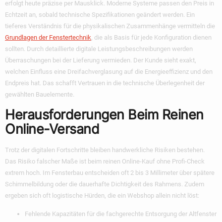
erfolgt heute präzise per Mausklick. Moderne Systeme passen den Preis in
Echtzeit an, sobald technische Spezifikationen geändert werden. Ein
tieferes Verständnis für die physikalischen Zusammenhänge vermitteln die
Grundlagen der Fenstertechnik
, die als Basis für jede Konfiguration dienen
sollten. Durch detaillierte digitale Leistungsbeschreibungen werden
Überraschungen bei der Lieferung vermieden. Der Kunde sieht exakt,
welchen Einfluss eine Dreifachverglasung auf die Energieeffizienz und den
Endpreis hat. Das schafft Vertrauen in die technische Überlegenheit der
gewählten Bauelemente.
Herausforderungen Beim Reinen
Online-Versand
Trotz der digitalen Fortschritte bleiben handwerkliche Risiken bestehen.
Das Risiko falscher Maße ist beim reinen Online-Kauf ohne Profi-Check
extrem hoch. Im Fensterbau entscheiden oft 2 bis 3 Millimeter über spätere
Schimmelbildung oder die dauerhafte Dichtigkeit des Rahmens. Zudem
ergeben sich oft logistische Hürden, die ein Webshop allein nicht löst:
Fehlende Kapazitäten für die fachgerechte Entsorgung der Altfenster