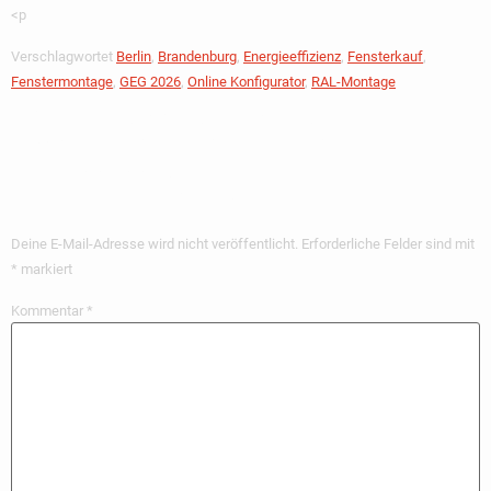
<p
Verschlagwortet
Berlin
,
Brandenburg
,
Energieeffizienz
,
Fensterkauf
,
Fenstermontage
,
GEG 2026
,
Online Konfigurator
,
RAL-Montage
Schreibe Einen
Kommentar
Deine E-Mail-Adresse wird nicht veröffentlicht.
Erforderliche Felder sind mit
*
markiert
Kommentar
*