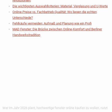
revolutioniert
Die wichtigsten Auswahlkriterien: Material, Verglasung und U-Werte
Online-Preise vs. Fachbetrieb-Qualität: Wo liegen die echten
Unterschiede?
Fehlkäufe vermeiden: Aufmaß und Planung wie ein Profi
MAD Fenster: Die Brücke zwischen Online-Komfort und Berliner
Handwerkstradition
Fenster Online
Kaufen: Warum Die
Digitalisierung Den
Fensterbau
Revolutioniert
Wer im Jahr 2026 plant, hochwertige
fenster online kaufen
zu wollen, nutzt