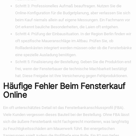
Schritt 3: Professionelles Aufmaß beauftragen.
Nutzen Sie die
Online-Konfiguration für die Budgetplanung, aber verlassen Sie sich
beim Kauf niemals allein auf eigene Messungen. Ein Fachmann vor
Ort erkennt bauliche Besonderheiten, die Laien oft entgehen.
Schritt 4: Prüfung der Einbausituation.
In der Region Berlin finden wir
oft spezifische Maueranschläge im Altbau. Prüfen Sie, ob
Rollladenkästen integriert werden müssen oder ob die Fensterbänke
eine spezielle Ausladung benötigen.
Schritt 5: Finalisierung der Bestellung.
Geben Sie die Produktion erst
frei, wenn der Fensterbauer die technische Machbarkeit bestätigt
hat. Diese Freigabe ist Ihre Versicherung gegen Fehlproduktionen.
Häufige Fehler Beim Fensterkauf
Online
Ein oft unterschätztes Detail ist das Fensterbankanschlussprofil (FBA).
Viele Kunden vergessen dieses Bauteil bei der Bestellung. Ohne FBA lässt
sich die äußere Fensterbank nicht fachgerecht montieren, was langfristig
zu Feuchtigkeitsschäden am Mauerwerk führt. Bei energetischen
Sanierungen spielt zudem die Profiltiefe eine Rolle. Ein 82 mm tiefes