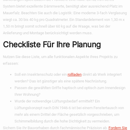
System bietet exzellente Dämmwerte, benötigt aber ausreichend Platz im
Mauerfalz. Beachten Sie auch die Logistik: Eine moderne 3-fach Verglasung
wiegt ca. 30 bis 40 kg pro Quadratmeter. Ein Standardelement von 1,30 m x
1,50 m bringt somit schnell über 60 kg auf die Waage, was bei der
Anlieferung und Montage berücksichtigt werden muss.
Checkliste Für Ihre Planung
Nutzen Sie diese Liste, um alle funktionalen Aspekte Ihres Projekts zu
erfassen:
Soll ein Insektenschutz oder ein
rollladen
direkt ab Werk integriert
werden? Das ist günstiger als eine spätere Nachrüstung.
Passen die gewählten Griffe haptisch und optisch zum Innendesign
Ihrer Wohnung?
Wurde der notwendige Lüftungsbedarf ermittelt? Ein
Lüftungskonzept nach DIN 1946-6 ist bei einem Fenstertausch von
mehr als einem Drittel der Fläche gesetzlich vorgeschrieben, um
Schimmelbildung durch die hohe Dichtigkeit zu vermeiden.
Sichern Sie Ihr Bauvorhaben durch fachmännische Präzision ab.
Fordern Sie