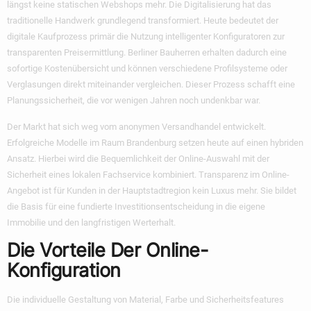
längst keine statischen Webshops mehr. Die Digitalisierung hat das
traditionelle Handwerk grundlegend transformiert. Heute bedeutet der
digitale Kaufprozess primär die Nutzung intelligenter Konfiguratoren zur
transparenten Preisermittlung. Berliner Bauherren erhalten dadurch eine
sofortige Kostenübersicht und können verschiedene Profilsysteme oder
Verglasungen direkt miteinander vergleichen. Dieser Prozess schafft eine
Planungssicherheit, die vor wenigen Jahren noch undenkbar war.
Der Markt hat sich weg vom anonymen Versandhandel entwickelt.
Erfolgreiche Modelle im Raum Brandenburg setzen heute auf einen hybriden
Ansatz. Hierbei wird die Bequemlichkeit der Online-Auswahl mit der
Sicherheit eines lokalen Fachservice kombiniert. Transparenz im Online-
Angebot ist für Kunden in der Hauptstadtregion kein Luxus mehr. Sie bildet
die Basis für eine fundierte Investitionsentscheidung in die eigene
Immobilie und den langfristigen Werterhalt.
Die Vorteile Der Online-
Konfiguration
Die individuelle Gestaltung von Material, Farbe und Sicherheitsfeatures