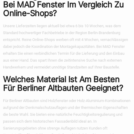
Bei MAD Fenster Im Vergleich Zu
Online-Shops?
Unsere Lieferzeiten liegen aktuell bei etwa 6 bis 10 Wochen, was dem
Standard hochwertiger Fachbetriebe in der Region Berlin-Brandenburg
entspricht. Reine Online-Shops werben oft mit 4 Wochen, vernachlässigen
dabei jedoch die Koordination der Montagekapazitäten. Bei MAD Fenster
erhalten Sie einen verbindlichen Termin für die Lieferung und den Einbau
aus einer Hand. Das spart Ihnen die zeitintensive Suche nach externen
Handwerkern und vermeidet unnötige Standzeiten auf Ihrer Baustelle.
Welches Material Ist Am Besten
Für Berliner Altbauten Geeignet?
Für Berliner Altbauten sind Holzfenster oder Holz-Aluminium-Kombinationen
aufgrund der Denkmalschutzauflagen und der thermischen Eigenschaften
die beste Wahl. Sie bieten eine natürliche Feuchtigkeitsregulierung und
passen sich dem historischen Fassadenbild ideal an. In
Sanierungsgebieten ohne strenge Auflagen nutzen Kunden oft