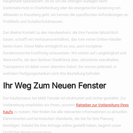
Hauptstadt spezialisiert. Ob es um die strengen Auflagen beim
Denkmalschutz in Charlottenburg oder die energetische Sanierung von
Altbauten in Kreuzberg geht; wir kennen die spezifischen Anforderungen an
Profiltiefe und Schallschutzklassen.
Der direkte Kontakt zu den Handwerkern, die Ihre Fenster tatsächlich
bauen, schafft ein Vertrauensverhältnis, das kein reiner Online-Händler
bieten kann. Diese Nähe ermöglicht es uns, auch komplexe
Sonderwünsche kurzfristig umzusetzen. Wir setzen auf Langlebigkeit und
Werkstoffe, die dem Berliner Stadtklima über Jahrzehnte standhalten.
Transparenz ist dabei unser oberstes Gebot: Sie wissen jederzeit, in
welchem Fertigungsstadium sich Ihre Bestellung befindet.
Ihr Weg Zum Neuen Fenster
Der Kaufprozess bei MAD Fenster ist strukturiert und sicher gestaltet. Zur
Vorbereitung empfehlen wir Ihnen, unseren
Ratgeber zur Vorbereitung Ihres
Kaufs
zu nutzen. Hier finden Sie alle relevanten Informationen zu aktuellen
Dämmwerten und technischen Standards, die Sie für Ihre Planung
benötigen. Sobald Sie Ihre Anfrage online gestellt haben, beginnt unser
fachlicher Beratungsprozess: