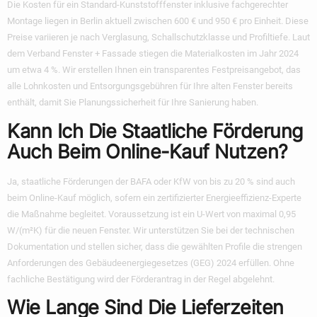
Die Kosten für ein Standard-Kunststofffenster inklusive fachgerechter
Montage liegen in Berlin aktuell zwischen 600 € und 950 € pro Einheit. Diese
Preise variieren je nach Verglasung, Schallschutzklasse und Profiltiefe. Laut
dem Verband Fenster + Fassade stiegen die Materialkosten im Jahr 2024
um etwa 4 %. Wir erstellen Ihnen ein transparentes Festpreisangebot, das
alle Lohnkosten und Entsorgungsgebühren für Ihre alten Fenster bereits
enthält, damit Sie Planungssicherheit für Ihre Sanierung haben.
Kann Ich Die Staatliche Förderung
Auch Beim Online-Kauf Nutzen?
Ja, staatliche Förderungen der BAFA oder KfW von bis zu 20 % sind auch
beim Online-Kauf möglich, sofern ein zertifizierter Energieeffizienz-Experte
die Maßnahme begleitet. Voraussetzung ist ein U-Wert von maximal 0,95
W/(m²K) für die neuen Fenster. Wir unterstützen Sie bei der technischen
Dokumentation und stellen sicher, dass die gewählten Profile die strengen
Anforderungen des Gebäudeenergiegesetzes (GEG) 2024 erfüllen. Ohne
fachliche Bestätigung wird der Förderantrag in der Regel abgelehnt.
Wie Lange Sind Die Lieferzeiten