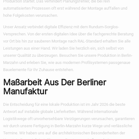
Produktion startet. Das verhindert Planungsfehler, die bei rein
automatisierten Prozessen oft erst während der Montage auffallen und
hohe Folgekosten verursachen.
Unser Ansatz verbindet digitale Effizienz mit dem Rundum-Sorglos-
Versprechen. Von der ersten digitalen Idee über die fachgerechte Beratung
vor Ort bis hin zur sauberen Montage nach RAL-Standard erhalten Sie alle
Leistungen aus einer Hand. Wir laden Sie herzlich ein, sich selbst von
unserer Qualität zu überzeugen. Besuchen Sie unsere Produktion in Berlin-
Marzahn und erleben Sie, wie aus modernen Profilsystemen passgenaue
Bauelemente für Ihr Zuhause entstehen.
Maßarbeit Aus Der Berliner
Manufaktur
Die Entscheidung für eine lokale Produktion ist im Jahr 2026 die beste
Antwort auf instabile globale Lieferketten. Während internationale
Logistikwege oft unvorhersehbare Verzögerungen verursachen, garantieren
wir durch unsere Fertigung in Berlin-Marzahn kurze Wege und verlässliche
Termine. Wir haben uns auf die architektonischen Besonderheiten der