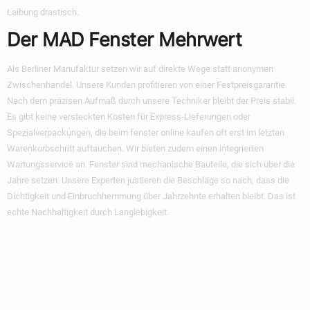
Laibung drastisch.
Der MAD Fenster Mehrwert
Als Berliner Manufaktur setzen wir auf direkte Wege statt anonymen
Zwischenhandel. Unsere Kunden profitieren von einer Festpreisgarantie.
Nach dem präzisen Aufmaß durch unsere Techniker bleibt der Preis stabil.
Es gibt keine versteckten Kosten für Express-Lieferungen oder
Spezialverpackungen, die beim
fenster online kaufen
oft erst im letzten
Warenkorbschritt auftauchen. Wir bieten zudem einen integrierten
Wartungsservice an. Fenster sind mechanische Bauteile, die sich über die
Jahre setzen. Unsere Experten justieren die Beschläge so nach, dass die
Dichtigkeit und Einbruchhemmung über Jahrzehnte erhalten bleibt. Das ist
echte Nachhaltigkeit durch Langlebigkeit.
Fehlkäufe
Vermeiden: Aufmaß