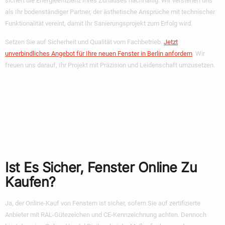
sichert die Energieeffizienz Ihres Zuhauses nachhaltig. Wir verstehen uns
als Ihr bodenständiger Partner, der ästhetische Ansprüche mit technischer
Funktionalität vereint, damit Ihr Sanierungsprojekt zum Erfolg wird.
Setzen Sie auf Sicherheit und Qualität vom Fachbetrieb.
Jetzt
unverbindliches Angebot für Ihre neuen Fenster in Berlin anfordern
. Wir
freuen uns darauf, Ihr Projekt mit Präzision und Leidenschaft umzusetzen.
Häufig Gestellte
Fragen Zum
Fensterkauf
Ist Es Sicher, Fenster Online Zu
Kaufen?
Ja, der Online-Kauf von Fenstern ist sicher, sofern Sie auf zertifizierte
Anbieter mit RAL-Gütezeichen und CE-Kennzeichnung achten. Dennoch