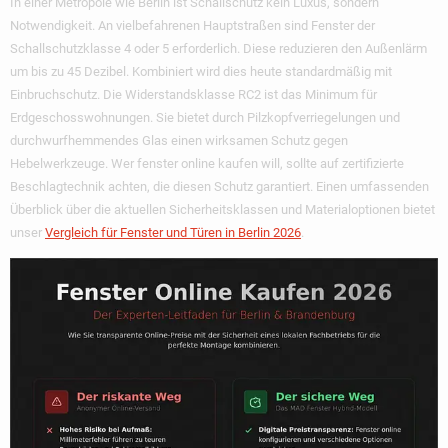
In einer Metropole wie Berlin ist Schallschutz kein Luxus, sondern
Notwendigkeit. An vielbefahrenen Hauptstraßen sind Fenster der
Schallschutzklasse 4 oder 5 erforderlich. Diese reduzieren den Außenlärm
um bis zu 45 Dezibel. Kombiniert wird dies heute standardmäßig mit
Einbruchschutz. Die Widerstandsklasse RC2 ist das Minimum für
Erdgeschosswohnungen. Sie bietet durch Pilzkopfverriegelungen und
durchwurfhemmendes Glas einen wirksamen Schutz gegen
Hebelwerkzeuge. Wer
fenster online kaufen
will, sollte auf zertifizierte
Beschlagtechnik achten, die diesen Schutz garantiert. Einen umfassenden
Überblick über die aktuellen Sicherheitsklassen und Materialoptionen bietet
unser
Vergleich für Fenster und Türen in Berlin 2026
.