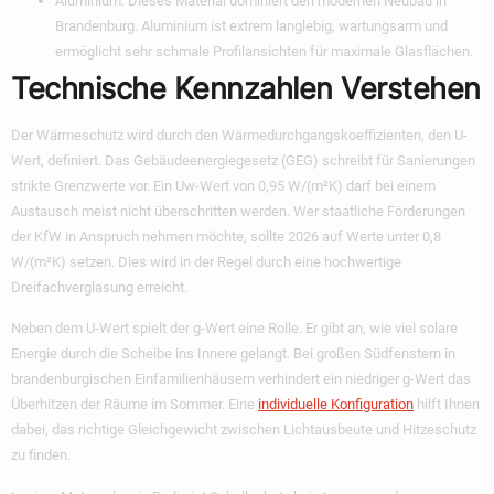
Aluminium:
Dieses Material dominiert den modernen Neubau in
Brandenburg. Aluminium ist extrem langlebig, wartungsarm und
ermöglicht sehr schmale Profilansichten für maximale Glasflächen.
Technische Kennzahlen Verstehen
Der Wärmeschutz wird durch den Wärmedurchgangskoeffizienten, den U-
Wert, definiert. Das Gebäudeenergiegesetz (GEG) schreibt für Sanierungen
strikte Grenzwerte vor. Ein Uw-Wert von 0,95 W/(m²K) darf bei einem
Austausch meist nicht überschritten werden. Wer staatliche Förderungen
der KfW in Anspruch nehmen möchte, sollte 2026 auf Werte unter 0,8
W/(m²K) setzen. Dies wird in der Regel durch eine hochwertige
Dreifachverglasung erreicht.
Neben dem U-Wert spielt der g-Wert eine Rolle. Er gibt an, wie viel solare
Energie durch die Scheibe ins Innere gelangt. Bei großen Südfenstern in
brandenburgischen Einfamilienhäusern verhindert ein niedriger g-Wert das
Überhitzen der Räume im Sommer. Eine
individuelle Konfiguration
hilft Ihnen
dabei, das richtige Gleichgewicht zwischen Lichtausbeute und Hitzeschutz
zu finden.