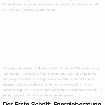
Berliner Kastendoppelfenstern bietet zudem die IBB attraktive Pauschalen
von bis zu 500 Euro pro Quadratmeter an.
Schritt Für Schritt
Zur Förderung:
Ablaufplan Für
Berliner
Der Weg zur finanziellen Entlastung ist klar strukturiert. Wer die
förderung
fenstertausch 2026 berlin
erfolgreich beantragen will, muss eine strikte
Chronologie einhalten. Ein einziger voreiliger Vertragsschluss kann den
Anspruch auf tausende Euro zunichtemachen. Alles beginnt mit der
fachlichen Expertise, bevor der erste Handwerker Ihr Grundstück betritt. Die
Reihenfolge ist Ihr Schutz vor Ablehnungsbescheiden.
Der Erste Schritt: Energieberatung