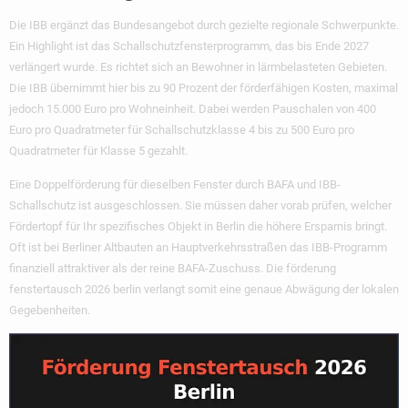
Die IBB ergänzt das Bundesangebot durch gezielte regionale Schwerpunkte.
Ein Highlight ist das Schallschutzfensterprogramm, das bis Ende 2027
verlängert wurde. Es richtet sich an Bewohner in lärmbelasteten Gebieten.
Die IBB übernimmt hier bis zu 90 Prozent der förderfähigen Kosten, maximal
jedoch 15.000 Euro pro Wohneinheit. Dabei werden Pauschalen von 400
Euro pro Quadratmeter für Schallschutzklasse 4 bis zu 500 Euro pro
Quadratmeter für Klasse 5 gezahlt.
Eine Doppelförderung für dieselben Fenster durch BAFA und IBB-
Schallschutz ist ausgeschlossen. Sie müssen daher vorab prüfen, welcher
Fördertopf für Ihr spezifisches Objekt in Berlin die höhere Ersparnis bringt.
Oft ist bei Berliner Altbauten an Hauptverkehrsstraßen das IBB-Programm
finanziell attraktiver als der reine BAFA-Zuschuss. Die
förderung
fenstertausch 2026 berlin
verlangt somit eine genaue Abwägung der lokalen
Gegebenheiten.