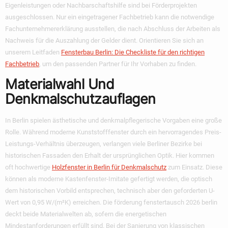
Eigenleistungen oder Nachbarschaftshilfe sind bei Förderprojekten
ausgeschlossen. Nur ein eingetragener Fachbetrieb kann die notwendige
Fachunternehmererklärung ausstellen, die nach Abschluss der Arbeiten als
Nachweis für die Auszahlung der Gelder dient. Orientieren Sie sich an
unserem Leitfaden
Fensterbau Berlin: Die Checkliste für den richtigen
Fachbetrieb
, um den passenden Partner für Ihr Vorhaben zu finden.
Materialwahl Und
Denkmalschutzauflagen
In Berlin spielen ästhetische und denkmalpflegerische Vorgaben eine große
Rolle. Während moderne Kunststofffenster durch ein hervorragendes Preis-
Leistungs-Verhältnis überzeugen, verlangen viele Berliner Bezirke bei
historischen Fassaden den Erhalt der ursprünglichen Optik. Hier kommen
oft hochwertige
Holzfenster in Berlin für Denkmalschutz
zum Einsatz. Diese
können als moderne Kastenfenster-Imitate gefertigt werden, die optisch
dem historischen Vorbild entsprechen, technisch aber den geforderten U-
Wert von 0,95 W/(m²K) erreichen. Die
förderung fenstertausch 2026 berlin
deckt beide Materialwelten ab, sofern die energetischen
Mindestanforderungen erfüllt sind. Bei der Sanierung von klassischen