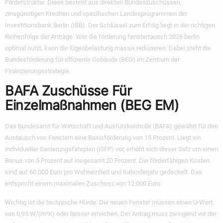
Förderstruktur. Diese besteht aus direkten Bundeszuschüssen,
zinsgünstigen Krediten und spezifischen Landesprogrammen der
Investitionsbank Berlin (IBB). Der Schlüssel zum Erfolg liegt in der richtigen
Reihenfolge der Anträge. Wer die
förderung fenstertausch 2026 berlin
optimal nutzt, kann die Eigenbelastung massiv reduzieren. Dabei steht die
Bundesförderung für effiziente Gebäude (BEG) im Zentrum der
Finanzierungsstrategie.
BAFA Zuschüsse Für
Einzelmaßnahmen (BEG EM)
Das Bundesamt für Wirtschaft und Ausfuhrkontrolle (BAFA) gewährt für den
Austausch von Fenstern eine Basisförderung von 15 Prozent. Liegt ein
individueller Sanierungsfahrplan (iSFP) vor, erhöht sich dieser Satz um einen
Bonus von 5 Prozent auf insgesamt 20 Prozent. Die förderfähigen Kosten
sind auf 60.000 Euro pro Wohneinheit und Kalenderjahr gedeckelt. Das
entspricht einem maximalen Zuschuss von 12.000 Euro.
Wichtig ist die technische Hürde: Die neuen Fenster müssen einen U-Wert
von 0,95 W/(m²K) oder besser erreichen. Der Antrag muss zwingend vor der