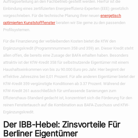
Auftragserteilung an den Fachbetrieb gestellt werden. Hierfür ist die
Einbindung eines zertifizierten Energieeffizienz-Experten (EEE) gesetzlich
vorgeschrieben. Für die technische Planung Ihrer neuen
energetisch
optimierten Kunststofffenster
beraten wir Sie gerne zu den passenden
Profilsystemen.
Für die Finanzierung der verbleibenden Kosten bietet die KfW den
Ergänzungskredit (Programmnummern 358 und 359) an. Dieser Kredit steht
allen offen, die bereits eine Zusage der BAFA erhalten haben. Besonders
attraktiv ist der KfW-Kredit 358 für selbstnutzende Eigentümer mit einem
Haushaltseinkommen von bis zu 90.000 Euro pro Jahr. Hier beginnt der
effektive Jahreszins bei 0,01 Prozent. Für alle anderen Eigentümer bietet der
KfW-Kredit 359 vergünstigte Konditionen ab 3.37 Prozent. Während der
KfW-Kredit 261 ausschließlich für umfassende Sanierungen zum
Effizienzhaus-Standard gedacht ist, konzentriert sich die Förderung für den
reinen Fenstertausch auf die Kombination aus BAFA-Zuschuss und KfW-
Ergänzungskredit.
Der IBB-Hebel: Zinsvorteile Für
Berliner Eigentümer