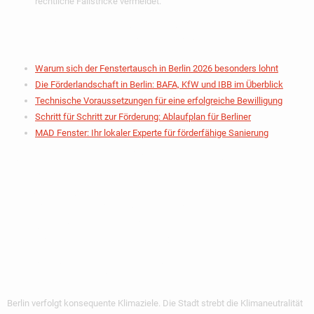
rechtliche Fallstricke vermeidet.
Inhaltsverzeichnis
Warum sich der Fenstertausch in Berlin 2026 besonders lohnt
Die Förderlandschaft in Berlin: BAFA, KfW und IBB im Überblick
Technische Voraussetzungen für eine erfolgreiche Bewilligung
Schritt für Schritt zur Förderung: Ablaufplan für Berliner
MAD Fenster: Ihr lokaler Experte für förderfähige Sanierung
Warum Sich Der
Fenstertausch In
Berlin 2026
Besonders Lohnt
Berlin verfolgt konsequente Klimaziele. Die Stadt strebt die Klimaneutralität