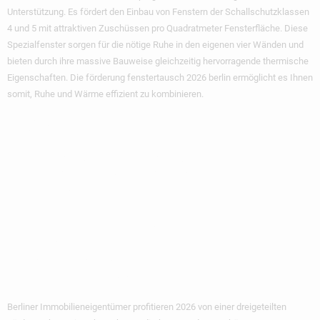
Unterstützung. Es fördert den Einbau von Fenstern der Schallschutzklassen
4 und 5 mit attraktiven Zuschüssen pro Quadratmeter Fensterfläche. Diese
Spezialfenster sorgen für die nötige Ruhe in den eigenen vier Wänden und
bieten durch ihre massive Bauweise gleichzeitig hervorragende thermische
Eigenschaften. Die
förderung fenstertausch 2026 berlin
ermöglicht es Ihnen
somit, Ruhe und Wärme effizient zu kombinieren.
Die
Förderlandschaft In
Berlin: BAFA, KfW
Und IBB Im
Überblick
Berliner Immobilieneigentümer profitieren 2026 von einer dreigeteilten