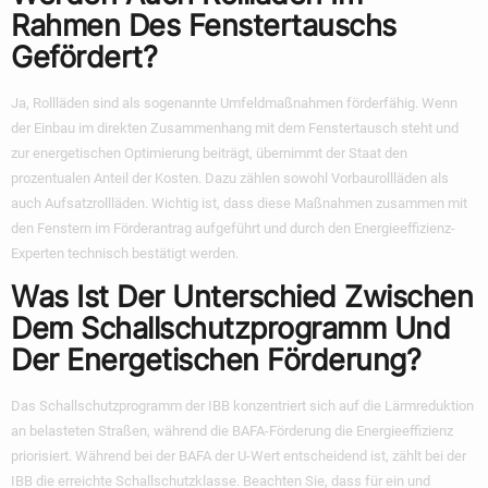
Rahmen Des Fenstertauschs
Gefördert?
Ja, Rollläden sind als sogenannte Umfeldmaßnahmen förderfähig. Wenn
der Einbau im direkten Zusammenhang mit dem Fenstertausch steht und
zur energetischen Optimierung beiträgt, übernimmt der Staat den
prozentualen Anteil der Kosten. Dazu zählen sowohl Vorbaurollläden als
auch Aufsatzrollläden. Wichtig ist, dass diese Maßnahmen zusammen mit
den Fenstern im Förderantrag aufgeführt und durch den Energieeffizienz-
Experten technisch bestätigt werden.
Was Ist Der Unterschied Zwischen
Dem Schallschutzprogramm Und
Der Energetischen Förderung?
Das Schallschutzprogramm der IBB konzentriert sich auf die Lärmreduktion
an belasteten Straßen, während die BAFA-Förderung die Energieeffizienz
priorisiert. Während bei der BAFA der U-Wert entscheidend ist, zählt bei der
IBB die erreichte Schallschutzklasse. Beachten Sie, dass für ein und