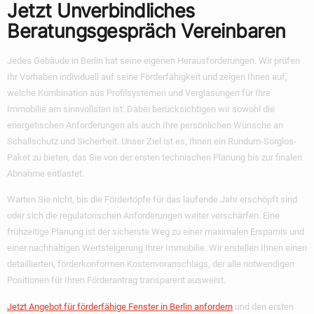
Jetzt Unverbindliches
Beratungsgespräch Vereinbaren
Jedes Gebäude in Berlin hat seine eigenen Herausforderungen. Wir prüfen
Ihr Vorhaben individuell auf seine Förderfähigkeit und zeigen Ihnen auf,
welche Kombination aus Profilsystemen und Verglasungen für Ihre
Immobilie am sinnvollsten ist. Dabei berücksichtigen wir sowohl die
energetischen Anforderungen als auch Ihre persönlichen Wünsche an
Schallschutz und Sicherheit. Unser Ziel ist es, Ihnen ein Rundum-Sorglos-
Paket zu bieten, das Sie von der ersten technischen Planung bis zur finalen
Abnahme entlastet.
Warten Sie nicht, bis die Fördertöpfe für das laufende Jahr erschöpft sind
oder sich die regulatorischen Anforderungen weiter verschärfen. Eine
frühzeitige Planung ist der sicherste Weg zu einer maximalen Ersparnis und
einer nachhaltigen Wertsteigerung Ihrer Immobilie. Wir erstellen Ihnen einen
detaillierten, förderkonformen Kostenvoranschlags, der alle notwendigen
Positionen für Ihren Förderantrag transparent ausweist.
Jetzt Angebot für förderfähige Fenster in Berlin anfordern
und den ersten