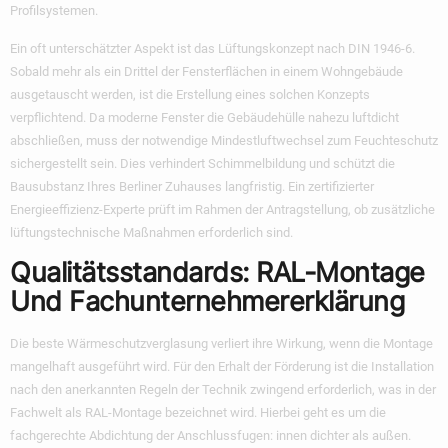
Profilsystemen.
Ein oft unterschätzter Aspekt ist das Lüftungskonzept nach DIN 1946-6.
Sobald mehr als ein Drittel der Fensterflächen in einem Wohngebäude
ausgetauscht werden, ist die Erstellung eines solchen Konzepts
verpflichtend. Da moderne Fenster die Gebäudehülle nahezu luftdicht
abschließen, muss der notwendige Mindestluftwechsel zum Feuchteschutz
sichergestellt sein. Dies verhindert Schimmelbildung und schützt die
Bausubstanz Ihres Berliner Zuhauses langfristig. Ein zertifizierter
Energieeffizienz-Experte prüft im Rahmen der Antragstellung, ob zusätzliche
lüftungstechnische Maßnahmen erforderlich sind.
Qualitätsstandards: RAL-Montage
Und Fachunternehmererklärung
Die beste Wärmeschutzverglasung verliert ihre Wirkung, wenn die Montage
mangelhaft ausgeführt wird. Für den Erhalt der Förderung ist die Installation
nach den anerkannten Regeln der Technik zwingend erforderlich, was in der
Fachwelt als RAL-Montage bezeichnet wird. Hierbei geht es um die
fachgerechte Abdichtung der Anschlussfugen: innen dichter als außen.