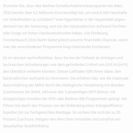
Wussten Sie, dass das Berliner Schallschutzfensterprogramm bis März
2026 bereits über 5,2 Millionen Euro bewilligt hat, um rund 6.000 Haushalte
vor Verkehrslärm zu schützen? Viele Eigentümer in der Hauptstadt zögern
dennoch bei der Sanierung, weil sie den bürokratischen Aufwand fürchten
oder Sorge vor hohen Handwerkerkosten haben. Die Förderung
Fenstertausch 2026 Berlin bietet jedoch enorme finanzielle Chancen, wenn
man die verschiedenen Programme klug miteinander kombiniert.
Es ist absolut nachvollziehbar, dass Sie bei der Vielzahl an Anträgen und
technischen Anforderungen wie dem geforderten U-Wert von 0,95 W/(m²K)
den Überblick verlieren könnten. Dieser Leitfaden hilft Ihnen dabei, den
bürokratischen Aufwand zu minimieren. Sie erfahren hier, wie die maximale
Ausschöpfung der Mittel durch die strategische Verzahnung von Bundes-
Zuschüssen der BAFA, inklusive des 5-prozentigen iSFP-Bonus, mit
zinsgünstigen Krediten der KfW oder Berliner IBB-Programmen gelingt. Wir
führen Sie durch den Prozess von der Einbindung eines Energieeffizienz-
Experten bis zur fachgerechten Montage. So sichern Sie sich bis zu 20
Prozent Zuschuss, steigern den Wert Ihrer Immobilie und schaffen ein
dauerhaftes Wohlfühlklima.