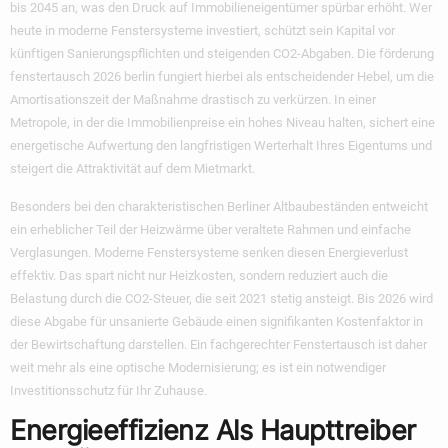
bis 2045 an, was den Druck auf Immobilieneigentümer spürbar erhöht. Wer
heute in moderne Fenstersysteme investiert, schützt sein Kapital vor
künftigen Sanierungspflichten und steigenden CO2-Abgaben. Die
förderung
fenstertausch 2026 berlin
fungiert hierbei als entscheidender Hebel, um die
Amortisationszeit der Maßnahme drastisch zu verkürzen. In einer
Metropole, in der die Immobilienpreise ein hohes Niveau halten, sichert eine
energetische Aufwertung den langfristigen Werterhalt Ihres Eigentums und
steigert die Attraktivität auf dem Mietmarkt.
Besonders bei den charakteristischen Berliner Altbaubeständen entweicht
ein erheblicher Teil der Heizwärme über veraltete Rahmen und einfache
Verglasungen. Moderne Fenstersysteme senken diesen Energieverlust
effektiv. Das spart nicht nur Heizkosten, sondern reduziert auch die
Belastung durch die CO2-Steuer, die seit 2021 stetig ansteigt. Bis 2026 wird
diese Abgabe für unsanierte Gebäude einen signifikanten Kostenfaktor in
der Bewirtschaftung darstellen. Ein fachgerechter Fenstertausch ist daher
weit mehr als eine optische Modernisierung; es ist ein notwendiger
Investitionsschutz für Ihr Zuhause.
Energieeffizienz Als Haupttreiber