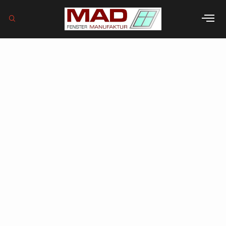
Förderung
Fenstertausch
2026 Berlin: Der
komplette
Leitfaden für
Zuschüsse und
Kredite