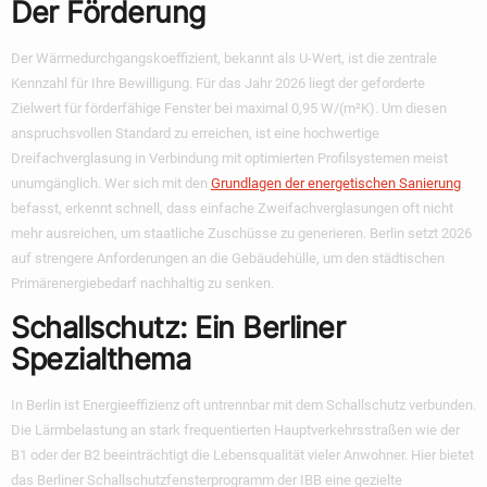
Der Förderung
Der Wärmedurchgangskoeffizient, bekannt als U-Wert, ist die zentrale
Kennzahl für Ihre Bewilligung. Für das Jahr 2026 liegt der geforderte
Zielwert für förderfähige Fenster bei maximal 0,95 W/(m²K). Um diesen
anspruchsvollen Standard zu erreichen, ist eine hochwertige
Dreifachverglasung in Verbindung mit optimierten Profilsystemen meist
unumgänglich. Wer sich mit den
Grundlagen der energetischen Sanierung
befasst, erkennt schnell, dass einfache Zweifachverglasungen oft nicht
mehr ausreichen, um staatliche Zuschüsse zu generieren. Berlin setzt 2026
auf strengere Anforderungen an die Gebäudehülle, um den städtischen
Primärenergiebedarf nachhaltig zu senken.
Schallschutz: Ein Berliner
Spezialthema
In Berlin ist Energieeffizienz oft untrennbar mit dem Schallschutz verbunden.
Die Lärmbelastung an stark frequentierten Hauptverkehrsstraßen wie der
B1 oder der B2 beeinträchtigt die Lebensqualität vieler Anwohner. Hier bietet
das Berliner Schallschutzfensterprogramm der IBB eine gezielte