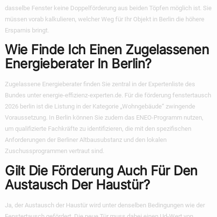
dasselbe Fenster keine Doppelförderung aus beiden Töpfen möglich ist. Sie
müssen vorab kalkulieren, welcher Weg für Ihr Objekt in Berlin die höhere
Ersparnis bringt.
Wie Finde Ich Einen Zugelassenen
Energieberater In Berlin?
Zugelassene Energieberater finden Sie zentral in der Expertenliste des
Bundes unter energie-effizienz-experten.de. Für die
förderung fenstertausch
2026 berlin
ist die Listung in der Kategorie „Wohngebäude“ zwingende
Voraussetzung. In Berlin können Sie zudem das ENEO-Programm nutzen,
um qualifizierte Fachkräfte zu identifizieren, die mit den spezifischen
Anforderungen der Berliner Altbausubstanz und den lokalen
Zuschussprogrammen vertraut sind.
Gilt Die Förderung Auch Für Den
Austausch Der Haustür?
Ja, der Austausch der Haustür wird unter denselben Bedingungen wie der
Fenstertausch gefördert. Die neue Tür muss dabei einen Ud-Wert von