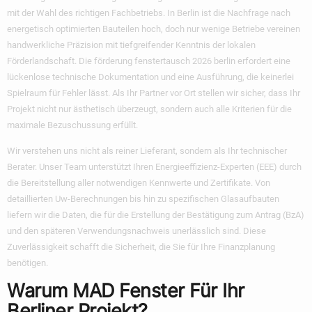
mit der Wahl des richtigen Fachbetriebs. In Berlin ist die Nachfrage nach
energetisch optimierten Bauteilen hoch, doch nur wenige Betriebe vereinen
handwerkliche Präzision mit tiefgreifender Kenntnis der lokalen
Förderlandschaft. Die
förderung fenstertausch 2026 berlin
erfordert eine
lückenlose technische Dokumentation und eine Ausführung, die keinerlei
Spielraum für Fehler lässt. Als Ihr Partner vor Ort stellen wir sicher, dass Ihr
Projekt nicht nur ästhetisch überzeugt, sondern auch alle Kriterien für die
maximale Bezuschussung erfüllt.
Wir verstehen uns nicht als reiner Lieferant, sondern als Ihr technischer
Berater. Unser Team unterstützt Ihren Energieeffizienz-Experten (EEE) durch
die Bereitstellung aller notwendigen Kennwerte und Zertifikate. Von
detaillierten Uw-Berechnungen bis hin zu spezifischen Glasaufbauten
liefern wir die Daten, die für die Erstellung der Bestätigung zum Antrag (BzA)
und den späteren Verwendungsnachweis unerlässlich sind. Diese
Zuverlässigkeit schafft die Sicherheit, die Sie für Ihre Finanzplanung
benötigen.
Warum MAD Fenster Für Ihr
Berliner Projekt?