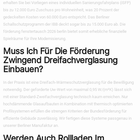
erhalten Sie bei Vorliegen eines individuellen Sanierungsfahrplans (iSFP)
bis zu 12.000 Euro Zuschuss pro Wohneinheit, was 20 Prozent der
gedeckelten Kosten von 60.000 Euro entspricht. Das Berliner
Schallschutzprogramm der IBB deckt sogar bis zu 15.000 Euro ab. Die
förderung fenstertausch 2026 berlin
bietet somit erhebliche finanzielle
Spielräume für Ihre Modernisierung.
Muss Ich Für Die Förderung
Zwingend Dreifachverglasung
Einbauen?
In der Praxis ist eine Dreifach-Wärmeschutzverglasung für die Bewilligung
notwendig. Der geforderte Uw-Wert von maximal 0,95 W/(m²K) lässt sich
mit einer Standard-Zweifachverglasung technisch kaum erreichen. Nur
hochdämmende Glasaufbauten in Kombination mit thermisch optimierten
Profilsystemen erfüllen die strengen Kriterien der Bundesförderung für
effiziente Gebäude zuverlässig. Wir fertigen diese Systeme passgenau in
unserer Berliner Manufaktur an.
Werden Auch Rollladen Im