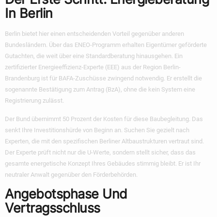
In Berlin
Berlin bietet hier einen entscheidenden Vorteil gegenüber anderen
Bundesländern. Über das ENEO-Programm erhalten Eigentümer geförderte
Gutachten, die weit über eine Standardberatung hinausgehen. Ein
zertifizierter Energieeffizienz-Experte (EEE) aus der Region Berlin-
Brandenburg ist für BAFA-Zuschüsse zwingend notwendig. Er erstellt die
sogenannte Bestätigung zum Antrag (BzA), ohne die kein System eine
Registrierung zulässt.
Der Bund übernimmt 50 Prozent der Kosten für diese Baubegleitung. Das
senkt Ihre Investitionshürde von Beginn an. Suchen Sie gezielt nach
Experten, die mit den spezifischen Berliner Altbaustrukturen vertraut sind.
Der Experte prüft nicht nur die U-Werte, sondern stellt sicher, dass das
gesamte energetische Konzept Ihres Gebäudes stimmig bleibt. Er ist Ihr
neutraler Anwalt gegenüber den Förderbehörden.
Angebotsphase Und
Vertragsschluss