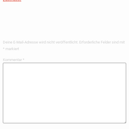
Schreibe Einen
Kommentar
Deine E-Mail-Adresse wird nicht veröffentlicht.
Erforderliche Felder sind mit
*
markiert
Kommentar
*