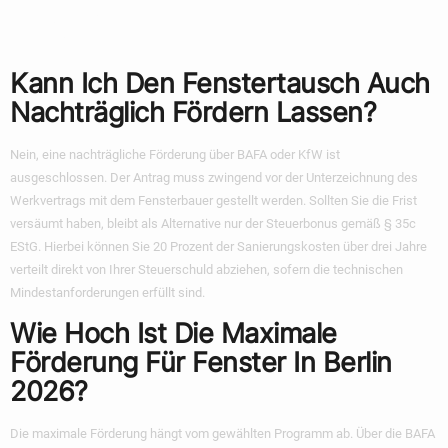
Berlin
Kann Ich Den Fenstertausch Auch
Nachträglich Fördern Lassen?
Nein, eine nachträgliche Förderung über BAFA oder KfW ist
ausgeschlossen. Der Antrag muss zwingend vor der Unterzeichnung des
Werkvertrags mit dem Fensterbauer gestellt werden. Sollten Sie die Frist
versäumt haben, bleibt als Alternative nur der Steuerbonus gemäß § 35c
EStG. Hierbei können Sie 20 Prozent der Sanierungskosten über drei Jahre
verteilt direkt von Ihrer Steuerschuld abziehen, sofern die technischen
Mindestanforderungen erfüllt sind.
Wie Hoch Ist Die Maximale
Förderung Für Fenster In Berlin
2026?
Die maximale Förderung hängt vom gewählten Programm ab. Über die BAFA