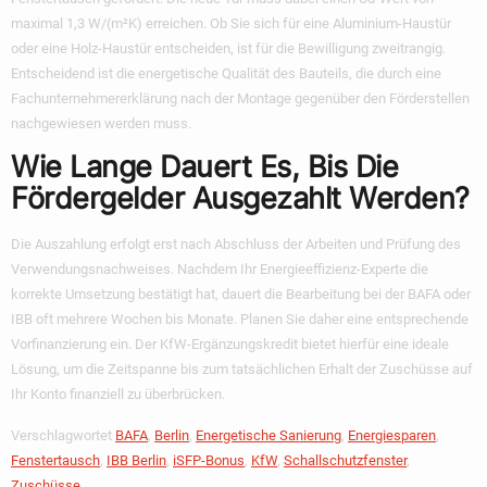
maximal 1,3 W/(m²K) erreichen. Ob Sie sich für eine Aluminium-Haustür
oder eine Holz-Haustür entscheiden, ist für die Bewilligung zweitrangig.
Entscheidend ist die energetische Qualität des Bauteils, die durch eine
Fachunternehmererklärung nach der Montage gegenüber den Förderstellen
nachgewiesen werden muss.
Wie Lange Dauert Es, Bis Die
Fördergelder Ausgezahlt Werden?
Die Auszahlung erfolgt erst nach Abschluss der Arbeiten und Prüfung des
Verwendungsnachweises. Nachdem Ihr Energieeffizienz-Experte die
korrekte Umsetzung bestätigt hat, dauert die Bearbeitung bei der BAFA oder
IBB oft mehrere Wochen bis Monate. Planen Sie daher eine entsprechende
Vorfinanzierung ein. Der KfW-Ergänzungskredit bietet hierfür eine ideale
Lösung, um die Zeitspanne bis zum tatsächlichen Erhalt der Zuschüsse auf
Ihr Konto finanziell zu überbrücken.
Verschlagwortet
BAFA
,
Berlin
,
Energetische Sanierung
,
Energiesparen
,
Fenstertausch
,
IBB Berlin
,
iSFP-Bonus
,
KfW
,
Schallschutzfenster
,
Zuschüsse