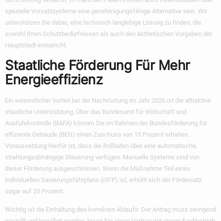
spezielle Vorsatzsysteme eine genehmigungsfähige Alternative sein. Wir
unterstützen Sie dabei, eine technisch langlebige Lösung zu finden, die
sowohl Ihren Schutzbedürfnissen als auch den ästhetischen Vorgaben der
Hauptstadt entspricht.
Staatliche Förderung Für Mehr
Energieeffizienz
Ein wesentlicher Vorteil bei der Nachrüstung im Jahr 2026 ist die attraktive
staatliche Unterstützung. Über das Bundesamt für Wirtschaft und
Ausfuhrkontrolle (BAFA) können Sie im Rahmen der Bundesförderung für
effiziente Gebäude (BEG) einen Zuschuss von 15 Prozent erhalten.
Voraussetzung hierfür ist, dass die Rollladen über eine automatische,
strahlungsabhängige Steuerung verfügen. Manuelle Systeme sind von
dieser Förderung ausgeschlossen. Wenn die Maßnahme Teil eines
individuellen Sanierungsfahrplans (iSFP) ist, erhöht sich der Fördersatz
sogar auf 20 Prozent.
Wichtig ist die Einhaltung des korrekten Ablaufs: Der Antrag muss zwingend
gestellt und bewilligt werden, bevor Sie einen Vertrag mit einem Fachbetrieb