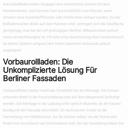
Aufsatzrollläden bilden hingegen eine konstruktive Einheit mit dem
Fensterrahmen. Sie kommen fast ausschließlich zum Einsatz, wenn
ohnehin neue Kunststofffenster oder Holzfenster verbaut werden. Da der
Rollladenkasten direkt auf dem Rahmen sitzt, verringert sich die Glasfläche
geringfügig, was bei den oft großzügigen Berliner Altbaufenstern jedoch
meist vernachlässigbar ist. Für eine reine Nachrüstung ohne Fenstertausch
ist dieses System aufgrund des hohen baulichen Aufwands jedoch
ungeeignet.
Vorbaurollladen: Die
Unkomplizierte Lösung Für
Berliner Fassaden
Vorbaurollläden bieten maximale Flexibilität bei der Montage. Sie können
entweder direkt in der Fensterlaibung oder auf dem Mauerwerk befestigt
werden. Die Montage in der Laibung wirkt optisch dezenter, da der Kasten
bündig mit der Fassade abschließt. Ein technischer Vorteil ist die
Vermeidung von Kältebrücken. Da der Kasten außen vor der Wand sitzt,
findet kein Durchbruch der Dämmebene statt. Bei der Gestaltung haben Sie