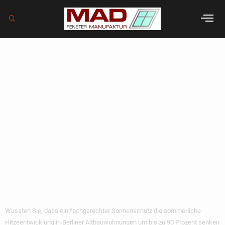
Rollladen
nachrüsten altbau
kosten berlin: Der
komplette
Experten-
Ratgeber 2026
Wussten Sie, dass ein fachgerechter Sonnenschutz die sommerliche
Hitzeentwicklung in Berliner Altbauwohnungen um bis zu 90 Prozent senken