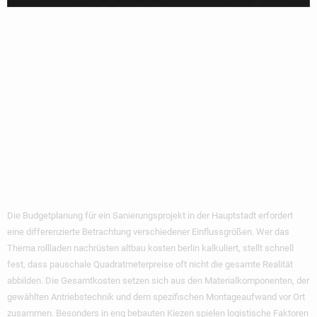
Kostenfaktoren: Was
Kostet Die
Rollladen-
Nachrüstung In
Berlin Wirklich?
Die Budgetplanung für ein Sanierungsprojekt in der Hauptstadt erfordert
eine differenzierte Betrachtung verschiedener Einflussgrößen. Wer das
Thema rollladen nachrüsten altbau kosten berlin kalkuliert, stellt schnell
fest, dass pauschale Quadratmeterpreise oft nicht die gesamte Realität
abbilden. Die Gesamtkosten setzen sich aus den Materialkomponenten, der
gewählten Antriebstechnik und dem spezifischen Montageaufwand vor Ort
zusammen. Besonders in eng bebauten Kiezen spielen logistische Faktoren