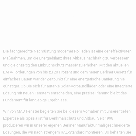
Und Wertsteigerung
Für Ihr Berliner
Zuhause
Die fachgerechte Nachrüstung moderner Rollladen ist eine der effektivsten
Maßnahmen, um die Energiebilanz Ihres Altbaus nachhaltig zu verbessern
und gleichzeitig den Einbruchschutz massiv zu erhöhen. Mit den aktuellen
BAFA-Förderungen von bis zu 20 Prozent und dem neuen Berliner Gesetz für
einfaches Bauen war der Zeitpunkt für eine energetische Sanierung nie
günstiger. Ob Sie sich für autarke Solar-Vorbaurollläden oder eine integrierte
Lösung mit neuen Fenstern entscheiden, eine präzise Planung bleibt das
Fundament für langlebige Ergebnisse.
Wir von MAD Fenster begleiten Sie bei diesem Vorhaben mit unserer tiefen
Expertise als Spezialist für Denkmalschutz und Altbau. Seit 1998
produzieren wir in unserer eigenen Berliner Manufaktur maßgeschneiderte
Lösungen, die wir nach strengem RAL-Standard montieren. So behalten Sie