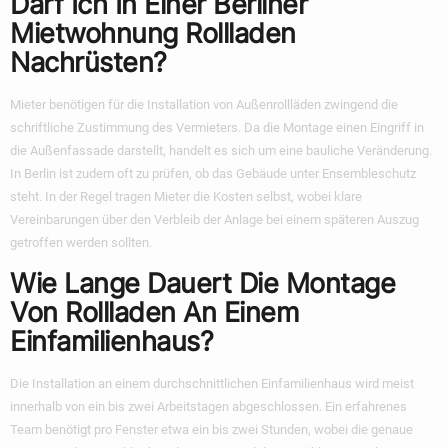
Darf Ich In Einer Berliner
Mietwohnung Rollladen
Nachrüsten?
Mieter benötigen für die Installation von Außenrollläden zwingend die
schriftliche Zustimmung des Vermieters. Da die Montage einen Eingriff in
die Außenfassade darstellt, handelt es sich um eine bauliche Veränderung.
In Berlin ist zudem oft zu prüfen, ob das Gebäude unter Ensembleschutz
steht. In der Regel tragen Mieter die Kosten selbst, wobei klare
Vereinbarungen über den Verbleib der Anlage bei einem späteren Auszug
getroffen werden sollten.
Wie Lange Dauert Die Montage
Von Rollladen An Einem
Einfamilienhaus?
Die Installation an einem durchschnittlichen Einfamilienhaus wird meist
innerhalb von ein bis zwei Arbeitstagen abgeschlossen. Ein erfahrenes
Team benötigt pro Fenster etwa ein bis zwei Stunden, wobei die genaue