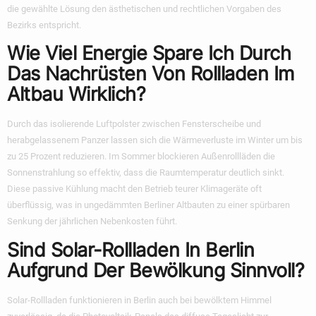
die gewählte Lösung den ästhetischen und rechtlichen Vorgaben des
Bezirks entspricht.
Wie Viel Energie Spare Ich Durch
Das Nachrüsten Von Rollladen Im
Altbau Wirklich?
Durch das isolierende Luftpolster zwischen Fensterscheibe und
herabgelassenem Panzer lassen sich die Wärmeverluste im Winter um bis
zu 25 Prozent reduzieren. Im Sommer blockieren Außenrollläden die
Sonnenstrahlung so effektiv, dass die Raumtemperatur deutlich sinkt.
Diese passive Kühlung macht den Betrieb teurer Klimageräte oft
überflüssig, was in ungedämmten Berliner Altbauten zu einer spürbaren
Senkung der jährlichen Nebenkosten führt.
Sind Solar-Rollladen In Berlin
Aufgrund Der Bewölkung Sinnvoll?
Solar-Rollladen funktionieren in Berlin auch bei bewölktem Himmel