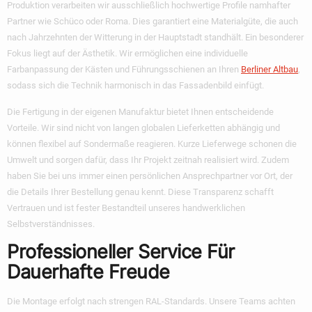
Produktion verarbeiten wir ausschließlich hochwertige Profile namhafter
Partner wie Schüco oder Roma. Dies garantiert eine Materialgüte, die auch
nach Jahrzehnten der Witterung in der Hauptstadt standhält. Ein besonderer
Fokus liegt auf der Ästhetik. Wir ermöglichen eine individuelle
Farbanpassung der Kästen und Führungsschienen an Ihren
Berliner Altbau
,
sodass sich die Technik harmonisch in das Fassadenbild einfügt.
Die Fertigung in der eigenen Manufaktur bietet Ihnen entscheidende
Vorteile. Wir sind nicht von langen globalen Lieferketten abhängig und
können flexibel auf Sondermaße reagieren. Kurze Lieferwege schonen die
Umwelt und sorgen dafür, dass Ihr Projekt zeitnah realisiert wird. Zudem
haben Sie bei uns immer einen persönlichen Ansprechpartner vor Ort, der
die Details Ihrer Bestellung genau kennt. Diese Transparenz schafft
Vertrauen und ist fester Bestandteil unseres handwerklichen
Selbstverständnisses.
Professioneller Service Für
Dauerhafte Freude
Die Montage erfolgt nach strengen RAL-Standards. Unsere Teams achten