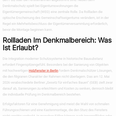
Denkmalschutz spielt bei Eigentumswohnungen die
Eigentümergemeinschaft (WEG) eine zentrale Rolle. Da Rollladen die
optische Erscheinung des Gemeinschaftseigentums verändern, ist in der
Regel ein Mehrheitsbeschluss der Eigentümerversammlung erforderlich,
bevor die Montage beginnen kann.
Rollladen Im Denkmalbereich: Was
Ist Erlaubt?
Die Integration moderner Schutzsysteme in historische Bausubstanz
erfordert Fingerspitzengefühl. Besonders bei der Sanierung von Objekten
mit hochwertigen
Holzfenster in Berlin
fordern Denkmalschützer Lösungen,
die den filigranen Charakter der Rahmen nicht überlagern. Das am 12. Mai
2026 verabschiedete Berliner „Gesetz für einfaches Bauen“ (GEB) zielt zwar
darauf ab, Sanierungen zu erleichtern und Kosten zu senken, dennoch bleibt
die individuelle Prüfung im Denkmalbereich bestehen.
Erfolgsfaktoren für eine Genehmigung sind meist die Wahl von schmalen
Führungsschienen und eine Kastenmontage, die den Sturz des Fensters
nicht unnötig verdeckt. In manchen Fällen können auch Innenrollläden oder