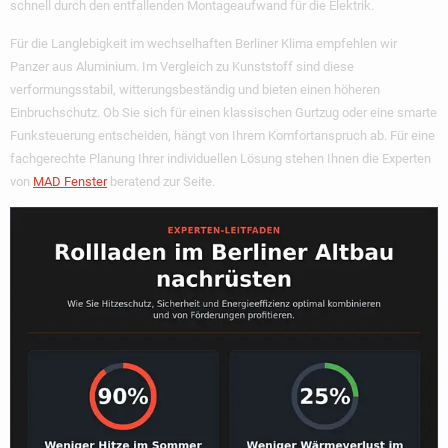
schnell durch den entfallenden Montageaufwand für die Elektrik.
Für die Langlebigkeit im wechselhaften Berliner Klima empfehlen wir
Panzer aus Aluminium. Im Vergleich zu Kunststoff sind diese
verformungsstabil, witterungsbeständig und bieten einen höheren
Einbruchschutz. Ob Sie sich für einen klassischen Gurtzug oder eine smarte
Funksteuerung entscheiden, hängt von Ihrem Komfortanspruch ab. Für eine
fachgerechte Planung Ihrer individuellen Lösung stehen Ihnen die Experten
von
MAD Fenster
beratend zur Seite.