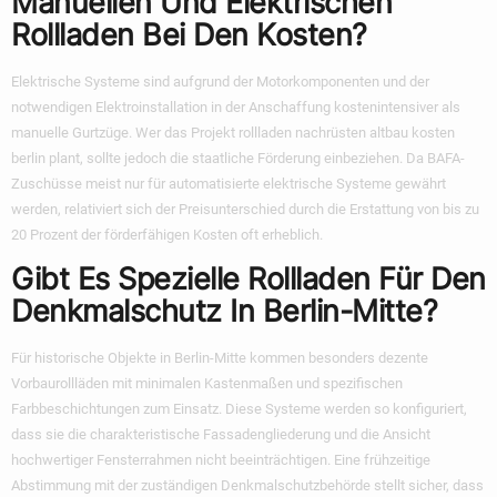
Manuellen Und Elektrischen
Rollladen Bei Den Kosten?
Elektrische Systeme sind aufgrund der Motorkomponenten und der
notwendigen Elektroinstallation in der Anschaffung kostenintensiver als
manuelle Gurtzüge. Wer das Projekt rollladen nachrüsten altbau kosten
berlin plant, sollte jedoch die staatliche Förderung einbeziehen. Da BAFA-
Zuschüsse meist nur für automatisierte elektrische Systeme gewährt
werden, relativiert sich der Preisunterschied durch die Erstattung von bis zu
20 Prozent der förderfähigen Kosten oft erheblich.
Gibt Es Spezielle Rollladen Für Den
Denkmalschutz In Berlin-Mitte?
Für historische Objekte in Berlin-Mitte kommen besonders dezente
Vorbaurollläden mit minimalen Kastenmaßen und spezifischen
Farbbeschichtungen zum Einsatz. Diese Systeme werden so konfiguriert,
dass sie die charakteristische Fassadengliederung und die Ansicht
hochwertiger Fensterrahmen nicht beeinträchtigen. Eine frühzeitige
Abstimmung mit der zuständigen Denkmalschutzbehörde stellt sicher, dass