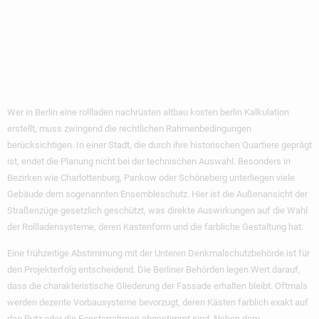
Besonderheiten Für
Berliner
Hausbesitzer
Wer in Berlin eine rollladen nachrüsten altbau kosten berlin Kalkulation
erstellt, muss zwingend die rechtlichen Rahmenbedingungen
berücksichtigen. In einer Stadt, die durch ihre historischen Quartiere geprägt
ist, endet die Planung nicht bei der technischen Auswahl. Besonders in
Bezirken wie Charlottenburg, Pankow oder Schöneberg unterliegen viele
Gebäude dem sogenannten Ensembleschutz. Hier ist die Außenansicht der
Straßenzüge gesetzlich geschützt, was direkte Auswirkungen auf die Wahl
der Rollladensysteme, deren Kastenform und die farbliche Gestaltung hat.
Eine frühzeitige Abstimmung mit der Unteren Denkmalschutzbehörde ist für
den Projekterfolg entscheidend. Die Berliner Behörden legen Wert darauf,
dass die charakteristische Gliederung der Fassade erhalten bleibt. Oftmals
werden dezente Vorbausysteme bevorzugt, deren Kästen farblich exakt auf
den Putz oder die Fensterrahmen abgestimmt sind. Neben dem