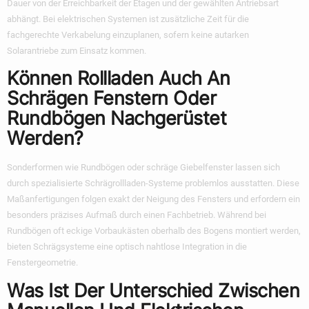
Dauer von der Erreichbarkeit der Etagen und der gewählten Antriebsart
abhängt. Bei elektrischen Systemen ist zusätzliche Zeit für die
fachgerechte Verkabelung einzuplanen, sofern keine autarken
Solarantriebe zum Einsatz kommen.
Können Rollladen Auch An
Schrägen Fenstern Oder
Rundbögen Nachgerüstet
Werden?
Sonderformen wie Rundbögen oder schräge Giebelfenster lassen sich
durch spezialisierte Schrägrollladen-Systeme problemlos ausstatten. Diese
Maßanfertigungen folgen exakt der Neigung des Fensters und erfordern ein
besonders präzises Aufmaß durch einen Fachbetrieb. Während bei
Rundbögen oft eckige Vorbaukästen oberhalb des Bogens montiert werden,
bieten Schrägsysteme eine optisch nahtlose Integration in die
Fenstergeometrie.
Was Ist Der Unterschied Zwischen