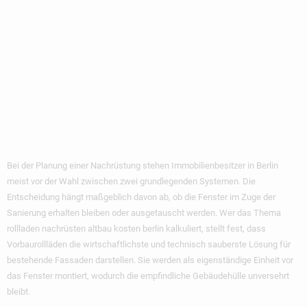
Aufsatzrollladen:
Welche Systeme
Eignen Sich Für
Bestandsgebäude?
Bei der Planung einer Nachrüstung stehen Immobilienbesitzer in Berlin
meist vor der Wahl zwischen zwei grundlegenden Systemen. Die
Entscheidung hängt maßgeblich davon ab, ob die Fenster im Zuge der
Sanierung erhalten bleiben oder ausgetauscht werden. Wer das Thema
rollladen nachrüsten altbau kosten berlin kalkuliert, stellt fest, dass
Vorbaurollläden die wirtschaftlichste und technisch sauberste Lösung für
bestehende Fassaden darstellen. Sie werden als eigenständige Einheit vor
das Fenster montiert, wodurch die empfindliche Gebäudehülle unversehrt
bleibt.