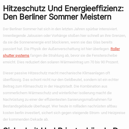
Hitzeschutz Und Energieeffizienz:
Den Berliner Sommer Meistern
Der Berliner Sommer hat sich in den letzten Jahren spürbar intensiviert.
Innenliegende Jalousien oder Vorhänge stoßen hier schnell an ihre Grenzen,
da sie die Sonnenenergie erst blockieren, wenn sie das Glas bereits
passiert hat. Die Physik der Außenverschattung ist hier überlegen.
Roller
shutter systems
fangen die Strahlung ab, bevor sie die Fensterscheibe
erreicht. Dies reduziert den solaren Wärmeeintrag um 70 bis 90 Prozent.
Dieser passive Hitzeschutz macht mechanische Klimaanlagen oft
überflüssig. Das schont nicht nur den Geldbeutel, sondern ist ein echter
Beitrag zum Klimaschutz in der Hauptstadt. Die Kombination aus
sommerlichem Wärmeschutz und winterlicher Isolierung macht die
Nachrüstung zu einer der effizientesten Sanierungsmaßnahmen für
Bestandsgebäude überhaupt. Wer heute in rollladen nachrüsten altbau
kosten berlin investiert, sichert sich gegen steigende Strom- und Heizpreise
der kommenden Dekade ab.