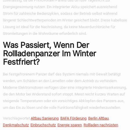
zuverlässig, da die Photovoltaik-Panels das diffuse Tageslicht zur
Energiegewinnung nutzen. Ein integrierter Akku speichert ausreichend
Strom für zahlreiche Bedienzyklen, sodass der Betrieb selbst während
längerer Schlechtwetterperioden im Winter gesichert bleibt. Diese kabellose
Lösung ist ideal für die Nachrüstung, da keine Mauerdurchbrüche für
Stromleitungen in die Wohnräume erforderlich sind.
Was Passiert, Wenn Der
Rollladenpanzer Im Winter
Festfriert?
Bei festgefrorenem Panzer darf das System niemals mit Gewalt betätigt
werden, um Schäden an den Lamellen oder dem Antrieb zu verhindern.
Moderne Elektromotoren verfügen über eine integrierte Hinderniserkennung,
die den Motor bei Widerstand sofort stoppt. Meist reicht kurzes Warten auf
steigende Temperaturen oder ein vorsichtiges Abklopfen des Panzers aus,
um das Eis zu lösen und die volle Funktionsfähigkeit wiederherzustellen.
Verschlagwortet
Altbau Sanierung
,
BAFA Förderung
,
Berlin Altbau
,
Denkmalschutz
,
Einbruchschutz
,
Energie sparen
,
Rollladen nachrüsten
,