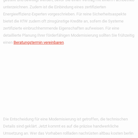
unterzeichnen. Zudem ist die Einbindung eines zertifizierten
Energieeffizienz-Experten vorgeschrieben. Für reine Sicherheitsaspekte
bietet die KfW zudem oft zinsgünstige Kredite an, sofern die Systeme
zertifizierte einbruchhemmende Eigenschaften aufweisen. Für eine
detaillierte Planung Ihrer förderfähigen Modernisierung sollten Sie frühzeitig
einen
Beratungstermin vereinbaren
.
Ihr Weg Zu Neuen
Rollladen Mit MAD
Fenster: Planung Bis
Montage
Die Entscheidung für eine Modernisierung ist getroffen, die technischen
Details sind geklärt. Jetzt kommt es auf die präzise handwerkliche
Umsetzung an. Wer das Vorhaben rollladen nachrüsten altbau kosten berlin