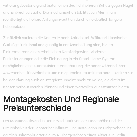
witterungsbeständig und bieten einen deutlich höheren Schutz gegen Hagel
und Einbruchversuche. Die mechanische Stabilität von Aluminium
rechtfertigt die höhere Anfangsinvestition durch eine deutlich längere
Lebensdauer.
Zusätzlich variieren die Kosten je nach Antriebsart. Während klassische
Gurtzüge funktional und günstig in der Anschaffung sind, bieten
Elektromotoren einen erheblichen Komfortgewinn. Moderne
Funksteuerungen oder die Einbindung in ein Smart-Home-System
ermöglichen eine automatisierte Verschattung, die sogar während Ihrer
Abwesenheit für Sicherheit und ein optimales Raumklima sorgt. Denken Sie
bei der Planung auch an integrierte Insektenschutz-Rollos, die direkt im
Kasten verbaut werden können und einen wertvollen Zusatznutzen bieten.
Montagekosten Und Regionale
Preisunterschiede
Der Montageaufwand in Berlin wird stark von der Etagenhöhe und der
Erreichbarkeit der Fenster beeinflusst. Eine Installation im Erdgeschoss ist
deutlich unkomplizierter als im 4. Obergeschoss eines Altbaus in Berlin-