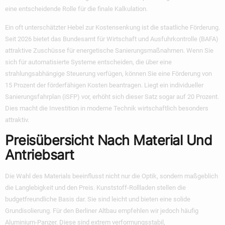
eine entscheidende Rolle für die finale Kalkulation.
Ein oft unterschätzter Hebel zur Kostensenkung ist die staatliche Förderung.
Seit 2026 bietet das Bundesamt für Wirtschaft und Ausfuhrkontrolle (BAFA)
attraktive Zuschüsse für energetische Sanierungsmaßnahmen. Wenn Sie
sich für automatisierte Systeme entscheiden, die über eine
strahlungsabhängige Steuerung verfügen, können Sie eine Förderung von
15 Prozent der förderfähigen Kosten beantragen. Liegt ein individueller
Sanierungsfahrplan (iSFP) vor, erhöht sich dieser Satz sogar auf 20 Prozent.
Dies macht die Investition in moderne Technik wirtschaftlich besonders
attraktiv.
Preisübersicht Nach Material Und
Antriebsart
Die Wahl des Materials beeinflusst nicht nur die Optik, sondern maßgeblich
die Langlebigkeit und den Preis. Kunststoff-Rollladen stellen die
budgetfreundliche Basis dar. Sie sind leicht und bieten eine solide
Grundisolierung. Für den Berliner Altbau empfehlen wir jedoch häufig
Aluminium-Panzer. Diese sind extrem verformungsstabil,