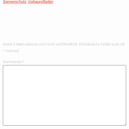
Sonnenschutz
,
Vorbaurollladen
Schreibe Einen
Kommentar
Deine E-Mail-Adresse wird nicht veröffentlicht.
Erforderliche Felder sind mit
*
markiert
Kommentar
*