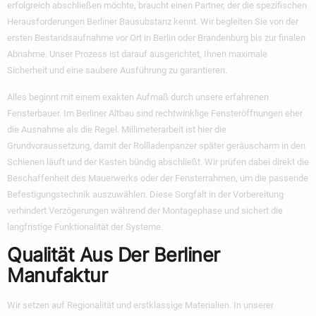
erfolgreich abschließen möchte, braucht einen Partner, der die spezifischen
Herausforderungen Berliner Bausubstanz kennt. Wir begleiten Sie von der
ersten Bestandsaufnahme vor Ort in Berlin oder Brandenburg bis zur finalen
Abnahme. Unser Prozess ist darauf ausgerichtet, Ihnen maximale
Sicherheit und eine saubere Ausführung zu garantieren.
Alles beginnt mit einem exakten Aufmaß durch unsere erfahrenen
Fensterbauer. Im Berliner Altbau sind rechtwinklige Fensteröffnungen eher
die Ausnahme als die Regel. Millimeterarbeit ist hier die
Grundvoraussetzung, damit der Rollladenpanzer später geräuscharm in den
Schienen läuft und der Kasten bündig abschließt. Wir prüfen dabei direkt die
Beschaffenheit des Mauerwerks oder der Fensterrahmen, um die passende
Befestigungstechnik auszuwählen. Diese Sorgfalt in der Vorbereitung
verhindert Verzögerungen während der Montagephase und sichert die
langfristige Funktionalität der Systeme.
Qualität Aus Der Berliner
Manufaktur
Wir setzen auf Regionalität und erstklassige Materialien. In unserer