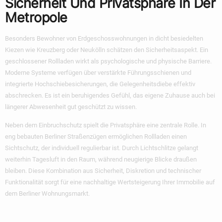
Sicherheit Und Privatsphäre In Der
Metropole
Besonders Bewohner von Erdgeschosswohnungen in dicht besiedelten
Kiezen wie Kreuzberg oder Neukölln schätzen den Sicherheitsaspekt. Ein
geschlossener Rollladen wirkt als psychologische und physische Barriere.
Moderne Systeme verfügen über verstärkte Führungsschienen und
integrierte Hochschiebesicherungen, die Gelegenheitsdiebe effektiv
abschrecken. Es ist ein beruhigendes Gefühl, das eigene Zuhause auch bei
längerer Abwesenheit gut geschützt zu wissen.
Neben dem Einbruchschutz spielt die Privatsphäre eine zentrale Rolle. In
eng bebauten Berliner Straßenzügen ermöglichen Rollladen einen
Sichtschutz, der individuell regulierbar ist. Durch Lichtschlitze gelangt
weiterhin Tagesluft in den Raum, während neugierige Blicke draußen
bleiben. Diese Kombination aus Sicherheit, Diskretion und technischer
Funktionalität sorgt für eine nachhaltige Wertsteigerung Ihrer Immobilie auf
dem Berliner Wohnungsmarkt.
Vorbau- Vs.