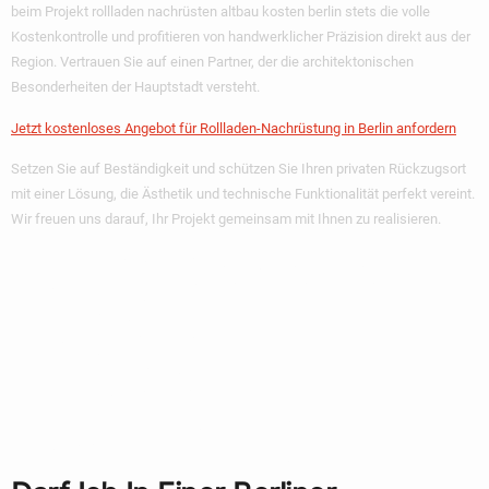
beim Projekt
rollladen nachrüsten altbau kosten berlin
stets die volle
Kostenkontrolle und profitieren von handwerklicher Präzision direkt aus der
Region. Vertrauen Sie auf einen Partner, der die architektonischen
Besonderheiten der Hauptstadt versteht.
Jetzt kostenloses Angebot für Rollladen-Nachrüstung in Berlin anfordern
Setzen Sie auf Beständigkeit und schützen Sie Ihren privaten Rückzugsort
mit einer Lösung, die Ästhetik und technische Funktionalität perfekt vereint.
Wir freuen uns darauf, Ihr Projekt gemeinsam mit Ihnen zu realisieren.
Häufig Gestellte
Fragen Zur
Rollladen-
Nachrüstung