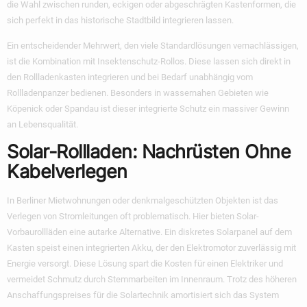
die Wahl zwischen runden, eckigen oder abgeschrägten Kastenformen, die
sich perfekt in das historische Stadtbild integrieren lassen.
Ein entscheidender Mehrwert, den viele Standardlösungen vernachlässigen,
ist die Kombination mit Insektenschutz-Rollos. Diese lassen sich direkt in
den Rollladenkasten integrieren und bei Bedarf unabhängig vom
Rollladenpanzer bedienen. Besonders in wassernahen Gebieten wie
Köpenick oder Spandau ist dieser integrierte Schutz ein massiver Gewinn
an Lebensqualität.
Solar-Rollladen: Nachrüsten Ohne
Kabelverlegen
In Berliner Mietwohnungen oder denkmalgeschützten Objekten ist das
Verlegen von Stromleitungen oft problematisch. Hier bieten Solar-
Vorbaurollläden eine autarke Alternative. Ein diskretes Solarpanel auf dem
Kasten speist einen integrierten Akku, der den Elektromotor zuverlässig mit
Energie versorgt. Diese Lösung spart die Kosten für einen Elektriker und
vermeidet Schmutz durch Stemmarbeiten im Innenraum. Trotz des höheren
Anschaffungspreises für die Solartechnik amortisiert sich das System