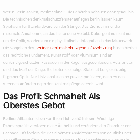
Wer in Berlin saniert, merkt schnell: Die Behörden schauen ganz genau hin.
Die technischen
denkmalschutzfenster auflagen berlin
lassen kaum
Spielraum für Standardware von der Stange. Das Ziel ist immer die
maximale Annäherung an das historische Vorbild. Dabei geht es nicht nur
um die Optik, sondern um die physikalische Integration in das Mauerwerk.
Die Vorgaben des
Berliner Denkmalschutzgesetz (DSchG Bln)
bilden hierbei
das rechtliche Fundament. Kunststoff oder Aluminium sind an
denkmalgeschützten Fassaden in der Regel ausgeschlossen. Holzfenster
sind das Maß der Dinge. Sie bieten die nötige Stabilität bei gleichzeitig
filigraner Optik. Nur Holz lässt sich so präzise profilieren, dass es den
strengen Anforderungen der Denkmalpflege gerecht wird.
Das Profil: Schmalheit Als
Oberstes Gebot
Berliner Altbauten leben von ihren Lichtverhältnissen. Wuchtige
Rahmenprofile zerstören diese Ästhetik und verändern den Charakter der
Fassade. Oft fordern die Bezirksämter Ansichtsbreiten von deutlich unter