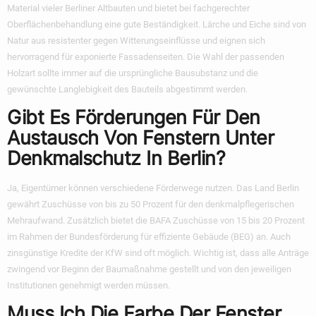
Material vieler Berliner Altbauten und bietet bei fachgerechter
Oberflächenbehandlung eine gute Beständigkeit. Lärche und Eiche sind von
Natur aus resistenter gegen Witterungseinflüsse und eignen sich
hervorragend für exponierte Fassadenseiten. Die Wahl der passenden
Holzart sollte immer auf die ursprüngliche Bausubstanz und die
gewünschte Langlebigkeit des Bauteils abgestimmt werden.
Gibt Es Förderungen Für Den
Austausch Von Fenstern Unter
Denkmalschutz In Berlin?
Ja, Eigentümer können verschiedene Förderwege nutzen. Das Land Berlin
gewährt Zuschüsse von bis zu 50 Prozent für den denkmalpflegerischen
Mehraufwand. Zusätzlich bietet die BAFA Zuschüsse von 15 bis 20 Prozent
im Rahmen der Bundesförderung für effiziente Gebäude (BEG) an. Auch
zinsgünstige Kredite der KfW sind oft möglich. Wichtig ist, dass alle Anträge
zwingend vor Beginn der Baumaßnahme gestellt und von den jeweiligen
Institutionen genehmigt werden müssen.
Muss Ich Die Farbe Der Fenster