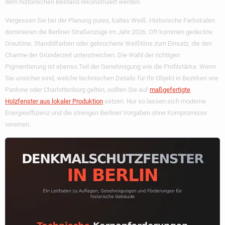
dem historischen Bestand rekonstruiert werden.
Vergessen Sie bei der Planung pures, kaltes Weiß. Historische Farbskalen
dominieren die Berliner Straßenzüge im Jahr 2026. Oft kommen gedeckte
Grautöne, Standölfarben oder gebrochene Weißtöne zum Einsatz, die den
Charme der Gründerzeit unterstreichen. Die Wahl der richtigen
Pigmentierung ist ebenso Teil der Genehmigung wie die Profilstärke. Wenn
Sie unsicher sind, welche technischen Details für Ihr Objekt in Bezirken wie
Pankow oder Charlottenburg gelten, sollten Sie auf
maßgefertigte
Holzfenster aus lokaler Produktion
setzen. Nur so lassen sich moderne
Energieeffizienz und die strengen Berliner Vorgaben ohne Kompromisse
vereinen.