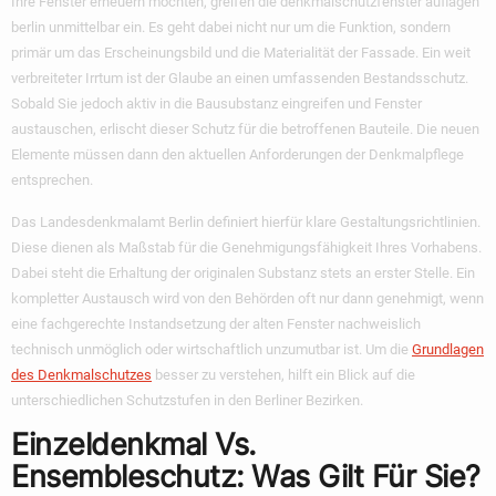
Ihre Fenster erneuern möchten, greifen die
denkmalschutzfenster auflagen
berlin
unmittelbar ein. Es geht dabei nicht nur um die Funktion, sondern
primär um das Erscheinungsbild und die Materialität der Fassade. Ein weit
verbreiteter Irrtum ist der Glaube an einen umfassenden Bestandsschutz.
Sobald Sie jedoch aktiv in die Bausubstanz eingreifen und Fenster
austauschen, erlischt dieser Schutz für die betroffenen Bauteile. Die neuen
Elemente müssen dann den aktuellen Anforderungen der Denkmalpflege
entsprechen.
Das Landesdenkmalamt Berlin definiert hierfür klare Gestaltungsrichtlinien.
Diese dienen als Maßstab für die Genehmigungsfähigkeit Ihres Vorhabens.
Dabei steht die Erhaltung der originalen Substanz stets an erster Stelle. Ein
kompletter Austausch wird von den Behörden oft nur dann genehmigt, wenn
eine fachgerechte Instandsetzung der alten Fenster nachweislich
technisch unmöglich oder wirtschaftlich unzumutbar ist. Um die
Grundlagen
des Denkmalschutzes
besser zu verstehen, hilft ein Blick auf die
unterschiedlichen Schutzstufen in den Berliner Bezirken.
Einzeldenkmal Vs.
Ensembleschutz: Was Gilt Für Sie?