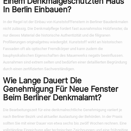
Einem Denkmalgeschützten Haus
In Berlin Einbauen?
In der Regel ist der Einbau von Kunststofffenstern in Berliner Baudenkmalen
nicht zulässig. Die Denkmalpflege fordert fast ausnahmslos Holzfenster, da
nur dieses Material die historische Authentizität und die filigranen
Profilierungen originalgetreu wiedergibt. Kunststoff wirkt an historischen
Fassaden oft als optischer Fremdkörper und kann zudem die
bauphysikalischen Eigenschaften des Mauerwerks negativ beeinflussen.
Ausnahmen sind extrem selten und bedürfen einer detaillierten Begründung
durch einen zertifizierten Sachverständigen.
Wie Lange Dauert Die
Genehmigung Für Neue Fenster
Beim Berliner Denkmalamt?
Die Bearbeitungszeit für eine denkmalrechtliche Genehmigung variiert je
nach Berliner Bezirk und aktueller Auslastung der Behörden. In der Praxis
sollten Sie mit einer Dauer von etwa sechs bis zwölf Wochen rechnen. Eine
vollständige Einreichung aller technischen Zeichnungen und eine frühzeitige