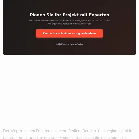
Der
Genehmigungsproze
Schritt Für Schritt
Zum Neuen Fenster
Der Weg zu neuen Fenstern in einem Berliner Baudenkmal beginnt nicht in
der Werkstatt, sondern am Schreibtisch. In Berlin ist die Einhaltung der