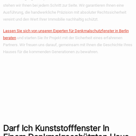
stehen wir Ihnen bei jedem Schritt zur Seite. Wir garantieren Ihnen eine
Ausführung, die handwerkliche Präzision mit absoluter Rechtssicherheit
vereint und den Wert Ihrer Immobilie nachhaltig schützt.
Lassen Sie sich von unseren Experten für Denkmalschutzfenster in Berlin
beraten
und starten Sie Ihr Projekt mit der Sicherheit eines erfahrenen
Partners. Wir freuen uns darauf, gemeinsam mit Ihnen die Geschichte Ihres
Hauses für die kommenden Generationen zu bewahren.
Häufig Gestellte
Fragen Zum
Denkmalschutz In
Berlin
Darf Ich Kunststofffenster In