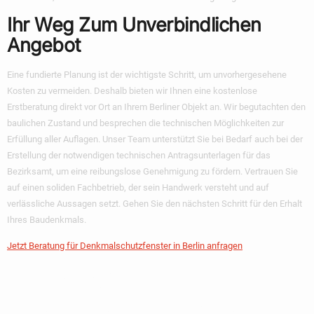
Ihr Weg Zum Unverbindlichen
Angebot
Eine fundierte Planung ist der wichtigste Schritt, um unvorhergesehene
Kosten zu vermeiden. Deshalb bieten wir Ihnen eine kostenlose
Erstberatung direkt vor Ort an Ihrem Berliner Objekt an. Wir begutachten den
baulichen Zustand und besprechen die technischen Möglichkeiten zur
Erfüllung aller Auflagen. Unser Team unterstützt Sie bei Bedarf auch bei der
Erstellung der notwendigen technischen Antragsunterlagen für das
Bezirksamt, um eine reibungslose Genehmigung zu fördern. Vertrauen Sie
auf einen soliden Fachbetrieb, der sein Handwerk versteht und auf
verlässliche Aussagen setzt. Gehen Sie den nächsten Schritt für den Erhalt
Ihres Baudenkmals.
Jetzt Beratung für Denkmalschutzfenster in Berlin anfragen
Ihr Weg Zu