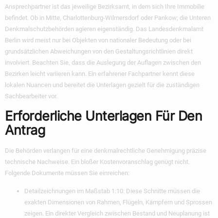
Ansprechpartner ist das jeweilige Bezirksamt, in dem sich Ihre Immobilie
befindet. Ob in Mitte, Charlottenburg-Wilmersdorf oder Pankow; die Unteren
Denkmalschutzbehörden agieren eigenständig. Das Landesdenkmalamt
Berlin wird meist nur bei Objekten von nationaler Bedeutung oder bei
grundsätzlichen Abweichungen von den Gestaltungsrichtlinien direkt
involviert. Beachten Sie, dass die Auslegung der Auflagen zwischen den
Bezirken leicht variieren kann. Ein erfahrener Fachpartner kennt diese
lokalen Nuancen und bereitet die Unterlagen gezielt für die zuständigen
Sachbearbeiter vor.
Erforderliche Unterlagen Für Den
Antrag
Die Behörden verlangen für eine denkmalrechtliche Genehmigung präzise
technische Nachweise. Ein bloßer Kostenvoranschlag genügt nicht.
Folgende Dokumente müssen Sie einreichen:
Detailzeichnungen im Maßstab 1:10:
Diese Schnitte müssen die
exakten Dimensionen von Rahmen, Flügeln, Kämpfern und Sprossen
zeigen. Ein direkter Vergleich zwischen Bestand und Neuplanung ist