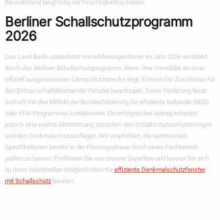
Bausubstanz langfristig vor Feuchtigkeitsschäden.
Berliner Schallschutzprogramm
2026
Das Land Berlin unterstützt Immobilieneigentümer im Jahr 2026 verstärkt
durch das Berliner Schallschutzprogramm. Wenn Ihre Immobilie an einer
offiziell ausgewiesenen Lärmschutzstrecke liegt, können Sie Zuschüsse für
den Einbau schalldämmender Fenster beantragen. Diese Förderung lässt
sich oft mit den Mitteln der Bundesförderung für effiziente Gebäude (BEG)
oder KfW-Programmen kombinieren. Ein erfolgreicher Antrag erfordert
jedoch eine exakte Abstimmung zwischen den Schallschutzanforderungen
und den Denkmalschutzauflagen. Wir empfehlen, die technischen
Spezifikationen bereits in der Planungsphase durch einen Fachbetrieb
prüfen zu lassen. Profitieren Sie von unserer Expertise und lassen Sie sich
zu Ihren individuellen Möglichkeiten für
effiziente Denkmalschutzfenster
mit Schallschutz
beraten.
MAD Fenster: Ihr