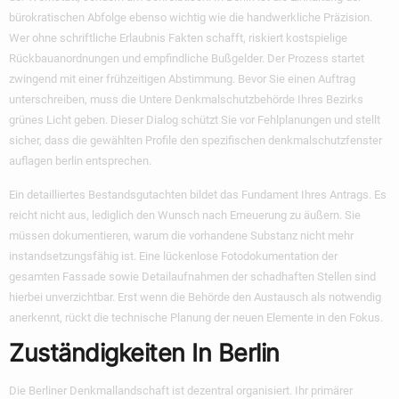
bürokratischen Abfolge ebenso wichtig wie die handwerkliche Präzision.
Wer ohne schriftliche Erlaubnis Fakten schafft, riskiert kostspielige
Rückbauanordnungen und empfindliche Bußgelder. Der Prozess startet
zwingend mit einer frühzeitigen Abstimmung. Bevor Sie einen Auftrag
unterschreiben, muss die Untere Denkmalschutzbehörde Ihres Bezirks
grünes Licht geben. Dieser Dialog schützt Sie vor Fehlplanungen und stellt
sicher, dass die gewählten Profile den spezifischen
denkmalschutzfenster
auflagen berlin
entsprechen.
Ein detailliertes Bestandsgutachten bildet das Fundament Ihres Antrags. Es
reicht nicht aus, lediglich den Wunsch nach Erneuerung zu äußern. Sie
müssen dokumentieren, warum die vorhandene Substanz nicht mehr
instandsetzungsfähig ist. Eine lückenlose Fotodokumentation der
gesamten Fassade sowie Detailaufnahmen der schadhaften Stellen sind
hierbei unverzichtbar. Erst wenn die Behörde den Austausch als notwendig
anerkennt, rückt die technische Planung der neuen Elemente in den Fokus.
Zuständigkeiten In Berlin
Die Berliner Denkmallandschaft ist dezentral organisiert. Ihr primärer