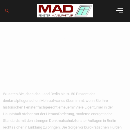
Denkmalschutzfens
Auflagen in Berlin:
Ihr Leitfaden für
2026
Wussten Sie, dass das Land Berlin bis zu 50 Prozent des
denkmalpflegerischen Mehraufwands übernimmt, wenn Sie Ihre
historischen Fenster fachgerecht erneuern? Viele Eigentümer in der
Hauptstadt stehen vor der Herausforderung, moderne energetische
Standards mit den strengen Denkmalschutzfenster Auflagen in Berlin
rechtssicher in Einklang zu bringen. Die Sorge vor bürokratischen Hürden