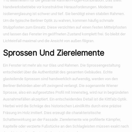
110 Millimetern für die gesamte Rahmen-Flügel-Kombination. Das stellt
Handwerksbetriebe vor konstruktive Herausforderungen. Moderne
Isolierverglasung ist schwer und tief. Sie benötigt einen stabilen Rahmen.
Um die typische Berliner Optik zu wahren, kommen häufig schmale
Stulppfosten zum Einsatz. Diese verzichten auf einen festen Mittelpfosten
und lassen das Fenster im geöffneten Zustand komplett frei. So bleibt der
Lichteinfall maximal und die Ansicht von außen filigran.
Sprossen Und Zierelemente
Ein Fenster ist mehr als nur Glas und Rahmen. Die Sprossengestaltung
entscheidet über die Authentizität des gesamten Gebäudes. Echte
glasteilende Sprossen sind handwerklich aufwendig, werden von den
Berliner Behörden aber oft zwingend verlangt. Die sogenannte Wiener
Sprosse, also ein aufgesetztes Profil mit Innensteg, wird nur in begründeten
Ausnahmefällen akzeptiert. Ein entscheidendes Detail ist die Kittfalz-Optik.
Hierbei wird die Schräge des historischen Leinölkitts durch eine präzise
Fräsung im Holz imitiert. Dies erzeugt die charakteristische
Schattenwirkung an der Fassade. Zierelemente wie profilierte Kämpfer,
Kapitelle oder verzierte Fußstücke an den Schlagleisten müssen exakt nach