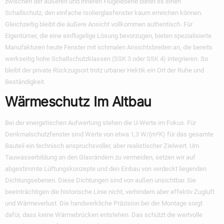
zwischen der äußeren und inneren Flügelebene bietet es einen
Schallschutz, den einfache Isolierglasfenster kaum erreichen können.
Gleichzeitig bleibt die äußere Ansicht vollkommen authentisch. Für
Eigentümer, die eine einflügelige Lösung bevorzugen, bieten spezialisierte
Manufakturen heute Fenster mit schmalen Ansichtsbreiten an, die bereits
werkseitig hohe Schallschutzklassen (SSK 3 oder SSK 4) integrieren. So
bleibt der private Rückzugsort trotz urbaner Hektik ein Ort der Ruhe und
Beständigkeit.
Wärmeschutz Im Altbau
Bei der energetischen Aufwertung stehen die U-Werte im Fokus. Für
Denkmalschutzfenster sind Werte von etwa 1,3 W/(m²K) für das gesamte
Bauteil ein technisch anspruchsvoller, aber realistischer Zielwert. Um
Tauwasserbildung an den Glasrändern zu vermeiden, setzen wir auf
abgestimmte Lüftungskonzepte und den Einbau von verdeckt liegenden
Dichtungsebenen. Diese Dichtungen sind von außen unsichtbar. Sie
beeinträchtigen die historische Linie nicht, verhindern aber effektiv Zugluft
und Wärmeverlust. Die handwerkliche Präzision bei der Montage sorgt
dafür, dass keine Wärmebrücken entstehen. Das schützt die wertvolle