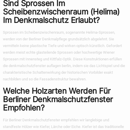
Sind Sprossen Im
Scheibenzwischenraum (Helima)
Im Denkmalschutz Erlaubt?
Sprossen im Scheibenzwischenraum, sogenannte Helima-Sprossen,
werden von der Berliner Denkmalpflege grundsätzlich abgelehnt. Sie
vermitteln keine plastische Tiefe und wirken optisch künstlich. Gefordert
werden meist echte glasteilende Sprossen oder hochwertige Wiener
Sprossen mit Innensteg und Kittfalz-Optik. Diese Konstruktionen erfüllen
die
denkmalschutzfenster auflagen berlin
, indem sie das Lichtspiel und die
charakteristische Schattenwirkung der historischen Vorbilder exakt
nachbilden und so die Fassadenstruktur bewahren.
Welche Holzarten Werden Für
Berliner Denkmalschutzfenster
Empfohlen?
Für Berliner Denkmalschutzfenster empfehlen wir langlebige und
standfeste Hölzer wie Kiefer, Lärche oder Eiche. Kiefer ist das traditionelle