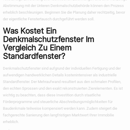
Abstimmung mit der Unteren Denkmalschutzbehörde können den Prozess
erheblich beschleunigen. Beginnen Sie die Planung daher rechtzeitig, bevor
der eigentliche Fenstertausch durchgeführt werden soll.
Was Kostet Ein
Denkmalschutzfenster Im
Vergleich Zu Einem
Standardfenster?
Denkmalschutzfenster sind aufgrund der individuellen Fertigung und der
aufwendigen handwerklichen Details kostenintensiver als industrielle
Standardfenster. Der Mehraufwand resultiert aus den schmalen Profilen,
den echten Sprossen und den exakt rekonstruierten Zierelementen. Es ist
wichtig zu beachten, dass diese Investition durch staatliche
Förderprogramme und steuerliche Abschreibungsmöglichkeiten für
Baudenkmale teilweise kompensiert werden kann. Zudem steigert die
fachgerechte Sanierung den langfristigen Marktwert Ihrer Immobilie
erheblich.