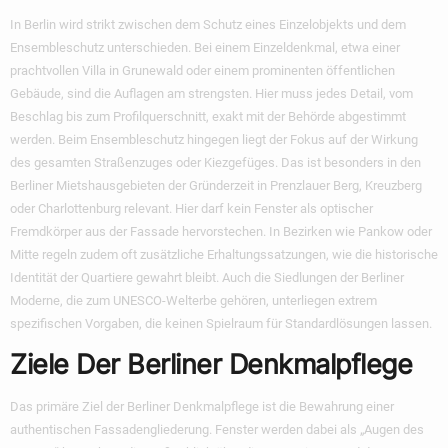
In Berlin wird strikt zwischen dem Schutz eines Einzelobjekts und dem
Ensembleschutz unterschieden. Bei einem Einzeldenkmal, etwa einer
prachtvollen Villa in Grunewald oder einem prominenten öffentlichen
Gebäude, sind die Auflagen am strengsten. Hier muss jedes Detail, vom
Beschlag bis zum Profilquerschnitt, exakt mit der Behörde abgestimmt
werden. Beim Ensembleschutz hingegen liegt der Fokus auf der Wirkung
des gesamten Straßenzuges oder Kiezgefüges. Das ist besonders in den
Berliner Mietshausgebieten der Gründerzeit in Prenzlauer Berg, Kreuzberg
oder Charlottenburg relevant. Hier darf kein Fenster als optischer
Fremdkörper aus der Fassade hervorstechen. In Bezirken wie Pankow oder
Mitte regeln zudem oft zusätzliche Erhaltungssatzungen, wie die historische
Identität der Quartiere gewahrt bleibt. Auch die Siedlungen der Berliner
Moderne, die zum UNESCO-Welterbe gehören, unterliegen extrem
spezifischen Vorgaben, die keinen Spielraum für Standardlösungen lassen.
Ziele Der Berliner Denkmalpflege
Das primäre Ziel der Berliner Denkmalpflege ist die Bewahrung einer
authentischen Fassadengliederung. Fenster werden dabei als „Augen des