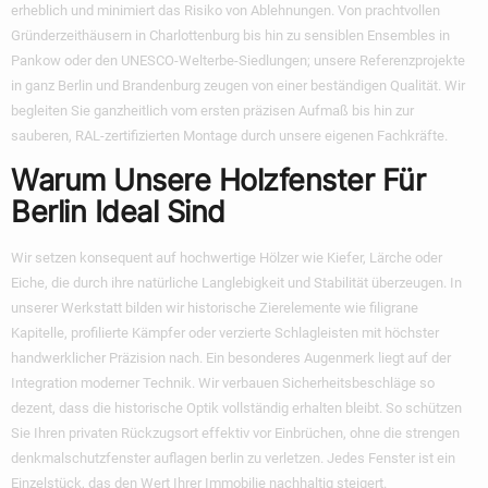
erheblich und minimiert das Risiko von Ablehnungen. Von prachtvollen
Gründerzeithäusern in Charlottenburg bis hin zu sensiblen Ensembles in
Pankow oder den UNESCO-Welterbe-Siedlungen; unsere Referenzprojekte
in ganz Berlin und Brandenburg zeugen von einer beständigen Qualität. Wir
begleiten Sie ganzheitlich vom ersten präzisen Aufmaß bis hin zur
sauberen, RAL-zertifizierten Montage durch unsere eigenen Fachkräfte.
Warum Unsere Holzfenster Für
Berlin Ideal Sind
Wir setzen konsequent auf hochwertige Hölzer wie Kiefer, Lärche oder
Eiche, die durch ihre natürliche Langlebigkeit und Stabilität überzeugen. In
unserer Werkstatt bilden wir historische Zierelemente wie filigrane
Kapitelle, profilierte Kämpfer oder verzierte Schlagleisten mit höchster
handwerklicher Präzision nach. Ein besonderes Augenmerk liegt auf der
Integration moderner Technik. Wir verbauen Sicherheitsbeschläge so
dezent, dass die historische Optik vollständig erhalten bleibt. So schützen
Sie Ihren privaten Rückzugsort effektiv vor Einbrüchen, ohne die strengen
denkmalschutzfenster auflagen berlin
zu verletzen. Jedes Fenster ist ein
Einzelstück, das den Wert Ihrer Immobilie nachhaltig steigert.