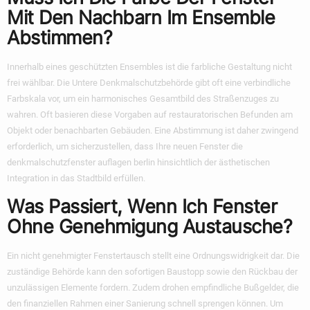
Mit Den Nachbarn Im Ensemble
Abstimmen?
Innerhalb eines geschützten Ensembles ist die farbliche Gestaltung nicht
frei wählbar. Die Untere Denkmalschutzbehörde gibt oft eine verbindliche
Farbskala vor, um ein harmonisches Gesamtbild des Straßenzuges zu
wahren. Oft basieren diese Vorgaben auf restauratorischen Befunden am
Objekt oder benachbarten Gebäuden. Eine Abstimmung ist daher zwingend
erforderlich, um sicherzustellen, dass Ihre neuen Fenster die
denkmalschutzfenster auflagen berlin
hinsichtlich der ästhetischen
Integration in das Stadtbild erfüllen.
Was Passiert, Wenn Ich Fenster
Ohne Genehmigung Austausche?
Ein nicht genehmigter Fenstertausch stellt eine Ordnungswidrigkeit dar. Die
zuständige Behörde kann den sofortigen Baustopp sowie den Rückbau der
unzulässigen Elemente fordern. Zudem drohen empfindliche Bußgelder, die
den finanziellen Rahmen einer Sanierung schnell sprengen können. Um