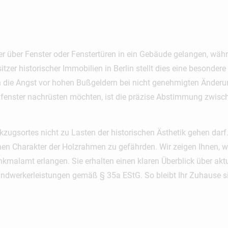
lbruch
er über Fenster oder Fenstertüren in ein Gebäude gelangen, währ
tzer historischer Immobilien in Berlin stellt dies eine besondere
h die Angst vor hohen Bußgeldern bei nicht genehmigten Änderu
enster nachrüsten möchten, ist die präzise Abstimmung zwisch
kzugsortes nicht zu Lasten der historischen Ästhetik gehen darf.
nen Charakter der Holzrahmen zu gefährden. Wir zeigen Ihnen, wi
malamt erlangen. Sie erhalten einen klaren Überblick über aktu
andwerkerleistungen gemäß § 35a EStG. So bleibt Ihr Zuhause si
e Erkenntnis