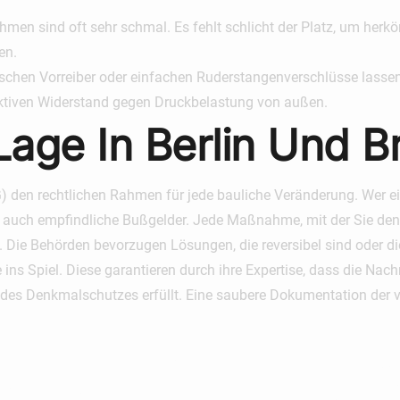
hmen sind oft sehr schmal. Es fehlt schlicht der Platz, um he
en.
schen Vorreiber oder einfachen Ruderstangenverschlüsse lasse
aktiven Widerstand gegen Druckbelastung von außen.
 Lage In Berlin Und 
G) den rechtlichen Rahmen für jede bauliche Veränderung. Wer 
dern auch empfindliche Bußgelder. Jede Maßnahme, mit der Sie de
. Die Behörden bevorzugen Lösungen, die reversibel sind oder d
e ins Spiel. Diese garantieren durch ihre Expertise, dass die Na
n des Denkmalschutzes erfüllt. Eine saubere Dokumentation der v
che Nachrü