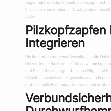
Abgerundet wird das Sicherheitskonzept durch ab
Eisen, die einen modernen Druckzylinder unsichtba
außen.
Pilzkopfzapfen
Integrieren
Die Integration moderner Beschläge in alte Holzf
Holzes. Ist die Basis solide, fräsen wir passge
und Schließblech sorgt dafür, dass Flügel und Ra
Sicherheitstechnik ist bei geschlossenem Fenster k
professionelle Bestandsaufnahme durch erfahren
Verbundsicherh
Durchwurfhem