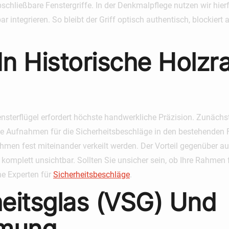
schließbare Fenstergriffe. In der Denkmalpflege nutzen wir hi
r integrieren. So bleibt der Griff optisch authentisch, blockier
 In Historische Holz
ensterflügel erfordert höchste handwerkliche Präzision. Zunächst
naue Aufnahmen für die Sicherheitsbeschläge in den bestehenden
hmen fest miteinander verkeilt werden. Der Vorteil gegenüber au
omplett unsichtbar. Sollten Sie unsicher sein, ob Ihre Rahmen fü
e Experten für
Sicherheitsbeschläge
.
eitsglas (VSG) Und
mung