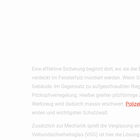
Nach DIN 
Man Nicht
Eine effektive Sicherung beginnt dort, wo sie der 
verdeckt im Fensterfalz montiert werden. Wenn S
Gebäude. Im Gegensatz zu aufgeschraubten Riegeln
Pilzkopfverriegelung. Hierbei greifen pilzförmi
Werkzeug wird dadurch massiv erschwert.
Polize
ersten und wichtigsten Schutzwall.
Zusätzlich zur Mechanik spielt die Verglasung ei
Verbundsicherheitsglas (VSG) ist hier die Lösung 