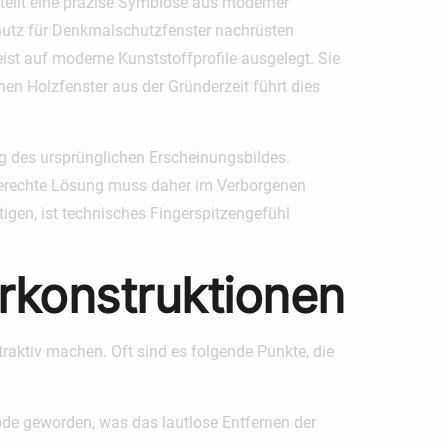
tellt eine präzise Symbiose aus moderner
utz für Denkmalschutzfenster nachrüsten
st auf moderne Kunststoffprofile ausgelegt. Sie
en Holzfenster aus der Gründerzeit führt dies
g des ursprünglichen Erscheinungsbildes.
hgerechte Lösung muss daher im Verborgenen
tigen, ist technisches Fingerspitzengefühl
rkonstruktionen
ttraktiv machen. Oft sind es folgende Punkte, die
öde geworden, was das lautlose Entfernen der