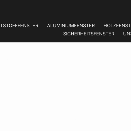
TSTOFFFENSTER
ALUMINIUMFENSTER
HOLZFENST
SICHERHEITSFENSTER
UN
schutz für
schutzfens
en: Sicher