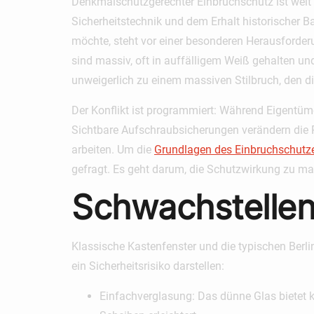
Denkmalschutzgerechter Einbruchschutz ist weit 
Sicherheitstechnik und dem Erhalt historischer 
möchte, steht vor einer besonderen Herausforder
sind massiv, oft in auffälligem Weiß gehalten un
unweigerlich zu einem massiven Stilbruch, den d
Der Konflikt ist programmiert: Während Eigentüm
Sichtbare Aufschraubsicherungen verändern die P
arbeiten. Um die
Grundlagen des Einbruchschutz
gefragt. Es geht darum, die Schutzwirkung zu max
Schwachstellen
Klassische Kastenfenster und die typischen Berlin
ein Sicherheitsrisiko darstellen:
Einfachverglasung:
Das dünne Glas bietet k