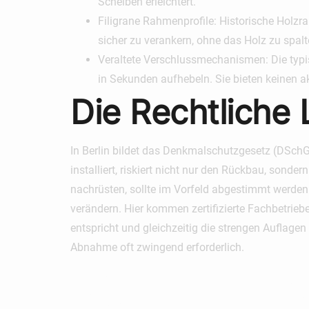
Scheiben erleichtert.
Filigrane Rahmenprofile:
Historische Holzra
sicher zu verankern, ohne das Holz zu spalt
Veraltete Verschlussmechanismen:
Die typi
in Sekunden aufhebeln. Sie bieten keinen 
Die Rechtliche
In Berlin bildet das Denkmalschutzgesetz (DSch
installiert, riskiert nicht nur den Rückbau, son
nachrüsten
, sollte im Vorfeld abgestimmt werden
verändern. Hier kommen zertifizierte Fachbetrieb
entspricht und gleichzeitig die strengen Auflage
Abnahme oft zwingend erforderlich.
Mechanis