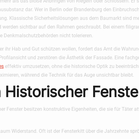
mehr als das bloße Anbringen von Riegeln oder Schlössern. Er s
Bausubstanz dar. Wer in Berlin oder Brandenburg den
Einbruchsch
ung. Klassische Sicherheitslösungen aus dem Baumarkt sind mei
d werden sichtbar auf den Rahmen geschraubt. Bei einem filigran
ie Denkmalschutzbehörden nicht tolerieren.
er ihr Hab und Gut schützen wollen, fordert das Amt die Wahrun
rofilansicht und zerstören die Ästhetik der Fassade. Eine fac
es
effektiv umzusetzen, ohne die historische Optik zu beeinträch
imieren, während die Technik für das Auge unsichtbar bleibt.
 Historischer Fenste
er Fenster besitzen konstruktive Eigenheiten, die sie für Täter a
aum Widerstand. Oft ist der Fensterkitt über die Jahrzehnte spr