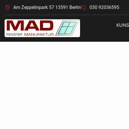
Am Zeppelinpark 57 13591 Berlin
030 92036595
KUNS
Einbruch
Denkmal
nachrüst