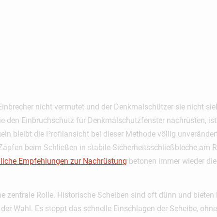
18104: Techn
 Sieht
Einbrecher nicht vermutet und der Denkmalschützer sie nicht sieh
ie den
Einbruchschutz für Denkmalschutzfenster nachrüsten
, i
 bleibt die Profilansicht bei dieser Methode völlig unverändert
ge Zapfen beim Schließen in stabile Sicherheitsschließbleche a
iliche Empfehlungen zur Nachrüstung
betonen immer wieder die 
ne zentrale Rolle. Historische Scheiben sind oft dünn und biete
der Wahl. Es stoppt das schnelle Einschlagen der Scheibe, ohne 