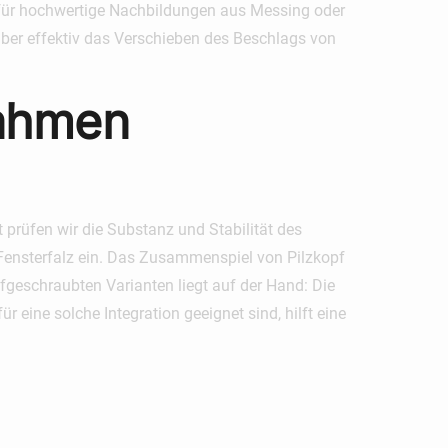
erfür hochwertige Nachbildungen aus Messing oder
t aber effektiv das Verschieben des Beschlags von
rahmen
 prüfen wir die Substanz und Stabilität des
 Fensterfalz ein. Das Zusammenspiel von Pilzkopf
fgeschraubten Varianten liegt auf der Hand: Die
r eine solche Integration geeignet sind, hilft eine