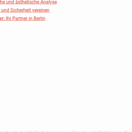
che und ästhetische Analyse
nd Sicherheit vereinen
 Ihr Partner in Berlin
chutz Bei
chutzfenster
andardlösun