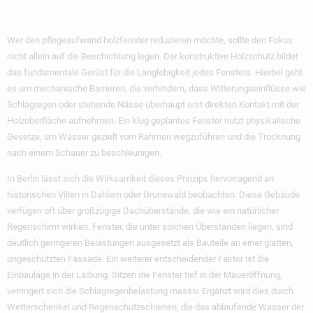
Verlängert
Wer den
pflegeaufwand holzfenster reduzieren
möchte, sollte den Fokus
nicht allein auf die Beschichtung legen. Der konstruktive Holzschutz bildet
das fundamentale Gerüst für die Langlebigkeit jedes Fensters. Hierbei geht
es um mechanische Barrieren, die verhindern, dass Witterungseinflüsse wie
Schlagregen oder stehende Nässe überhaupt erst direkten Kontakt mit der
Holzoberfläche aufnehmen. Ein klug geplantes Fenster nutzt physikalische
Gesetze, um Wasser gezielt vom Rahmen wegzuführen und die Trocknung
nach einem Schauer zu beschleunigen.
In Berlin lässt sich die Wirksamkeit dieses Prinzips hervorragend an
historischen Villen in Dahlem oder Grunewald beobachten. Diese Gebäude
verfügen oft über großzügige Dachüberstände, die wie ein natürlicher
Regenschirm wirken. Fenster, die unter solchen Überständen liegen, sind
deutlich geringeren Belastungen ausgesetzt als Bauteile an einer glatten,
ungeschützten Fassade. Ein weiterer entscheidender Faktor ist die
Einbaulage in der Laibung. Sitzen die Fenster tief in der Maueröffnung,
verringert sich die Schlagregenbelastung massiv. Ergänzt wird dies durch
Wetterschenkel und Regenschutzschienen, die das ablaufende Wasser der