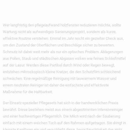
Lebensdauer
Wer langfristig den
pflegeaufwand holzfenster reduzieren
möchte, sollte
Wartung nicht als aufwendiges Sanierungsprojekt, sondern als kurze,
effektive Routine verstehen. Einmal im Jahr reicht ein gezielter Check aus,
um den Zustand der Oberflächen und Beschläge sicher zu bewerten.
Schmutz ist dabei weit mehr als nur ein optisches Problem. Ablagerungen
aus Pollen, Staub und städtischen Abgasen wirken wie feines Schleifmittel
auf der Lasur. Werden diese Partikel durch Wind oder Regen bewegt,
entstehen mikroskopisch kleine Kratzer, die den Schutzfilm schleichend
schwächen. Eine regelmäßige Reinigung mit lauwarmem Wasser und
einem neutralen Reiniger ist daher die einfachste und effektivste
Maßnahme für die Haltbarkeit.
Der Einsatz spezieller Pflegesets hat sich in der handwerklichen Praxis
bewährt. Diese bestehen meist aus einem abgestimmten Intensivreiniger
und einer hochwertigen Pflegemilch. Die Milch wird nach der Säuberung
einfach mit einem weichen Tuch auf den Rahmen aufgetragen. Sie dringt in
kleinste Kapillaren ein und verschließt diese, bevor Feuchtigkeit das Holz