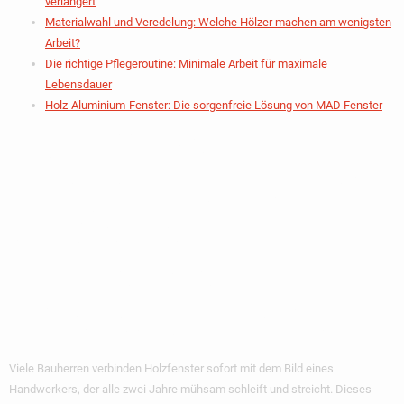
verlängert
Materialwahl und Veredelung: Welche Hölzer machen am wenigsten
Arbeit?
Die richtige Pflegeroutine: Minimale Arbeit für maximale
Lebensdauer
Holz-Aluminium-Fenster: Die sorgenfreie Lösung von MAD Fenster
Warum Der
Pflegeaufwand Bei
Modernen
Holzfenstern Oft
Überschätzt Wird
Viele Bauherren verbinden Holzfenster sofort mit dem Bild eines
Handwerkers, der alle zwei Jahre mühsam schleift und streicht. Dieses