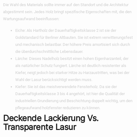
Die Wahl des Materials sollte immer auf den Standort und die Architektur
abgestimmt sein. Jedes Holz bringt spezifische Eigenschaften mit, die den
Wartungsaufwand beeinflussen:
Eiche:
Als Hartholz der Dauerhaftigkeitsklasse 2 ist sie der
Goldstandard für Berliner Altbauten. Sie ist extrem verwitterungsfest
und mechanisch belastbar. Der höhere Preis amortisiert sich durch
die überdurchschnittliche Lebensdauer.
Lärche:
Dieses Nadelholz besitzt einen hohen Eigenharzanteil, der
als natürlicher Schutz fungiert. Lärche ist deutlich resistenter als
Kiefer, neigt jedoch bei starker Hitze zu Harzaustritten, was bei der
Wahl der Lasur berücksichtigt werden muss.
Kiefer:
Sie ist das meistverwendete Fensterholz. Da sie der
Dauerhaftigkeitsklasse 3 bis 4 angehört, ist hier die Qualität der
industriellen Grundierung und Beschichtung doppelt wichtig, um den
pflegeaufwand holzfenster reduzieren
zu können.
Deckende Lackierung Vs.
Transparente Lasur