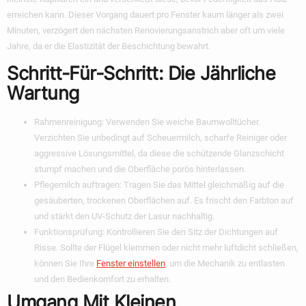
erreichen kann. Dieser Vorgang dauert pro Fenster kaum länger als zwei
Minuten, verzögert den nächsten Renovierungsanstrich aber oft um viele
Jahre, da er die Elastizität der Beschichtung bewahrt.
Schritt-Für-Schritt: Die Jährliche
Wartung
Rahmenreinigung:
Verwenden Sie weiche Baumwolltücher.
Verzichten Sie unbedingt auf Scheuermilch, scharfe Reiniger oder
aggressive Lösungsmittel, da diese die schützende Glanzschicht
stumpf machen und die Oberfläche porös hinterlassen.
Pflegemilch auftragen:
Tragen Sie das Mittel gleichmäßig auf die
gesäuberten, trockenen Oberflächen auf. Es frischt den Farbton auf
und stärkt den UV-Schutz der Lasur nachhaltig.
Funktionsprüfung:
Kontrollieren Sie den Sitz der Dichtungen auf
Risse. Sollte der Flügel klemmen oder nicht mehr luftdicht schließen,
können Sie Ihre
Fenster einstellen
, um die Mechanik zu entlasten
und den Bedienkomfort zu erhalten.
Umgang Mit Kleinen