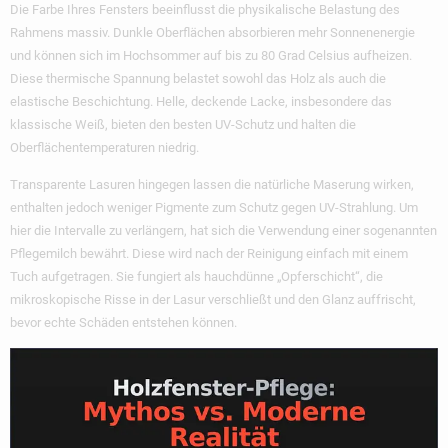
Die Farbe Ihres Fensters beeinflusst die physikalische Belastung des
Rahmens massiv. Dunkle Oberflächen absorbieren mehr Sonnenenergie
und können sich im Hochsommer auf bis zu 80 Grad Celsius aufheizen.
Diese thermische Spannung belastet sowohl das Holz als auch die
elastische Beschichtung. Helle, deckende Lacke, insbesondere das
klassische Weiß, bieten den besten UV-Schutz und halten die
Oberflächentemperaturen niedrig.
Transparente Lasuren hingegen lassen die natürliche Maserung wirken,
enthalten jedoch weniger Pigmente zum Schutz gegen UV-Strahlung. Um
hier die Intervalle zu verlängern, hat sich die Verwendung einer sogenannten
Pflegemilch bewährt. Diese wird nach der Reinigung einfach mit einem
Tuch aufgetragen. Sie fungiert als hauchdünne „Opferschicht“, die
mikroskopische Risse in der Lasur verschließt und den Glanz auffrischt,
bevor echte Schäden entstehen können.