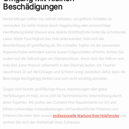
Beschädigungen
Kleine Mängel sollten Sie zeitnah beheben, um größere Schäden zu
vermeiden. Ein tiefer Kratzer durch Hagelschlag oder unvorsichtige
Handhabung bietet Wasser eine direkte Eintrittspforte hinter die schützende
Lasur. Wenn Feuchtigkeit das Holz unterwandert, hebt sich die
Beschichtung oft großflächig ab. Ein schneller Tupfer mit der passenden
Reparaturfarbe verhindert solche teuren Folgeschäden effektiv. Achten Sie
zudem auf die Silikonfugen am Glasanschluss. Wenn sich das Silikon vom
Holz löst, kann Wasser unbemerkt in den Glasfalz laufen. Ein Tropfen
säurefreies Öl auf die Ecklager und Scheren sorgt zusätzlich dafür, dass die
Beschläge leichtgängig bleiben und sich nicht vorzeitig abnutzen.
Zeigen sich bereits großflächige Risse, Abplatzungen oder graue
Verfärbungen im Holz, ist es Zeit für fachmännische Unterstützung durch
einen Experten. Wir prüfen den Zustand Ihrer Bauelemente vor Ort und
führen notwendige Instandsetzungen mit handwerklicher Präzision aus.
Erfahren Sie mehr über unsere
professionelle Wartung Ihrer Holzfenster
und
sichern Sie sich den Werterhalt Ihres Zuhauses.