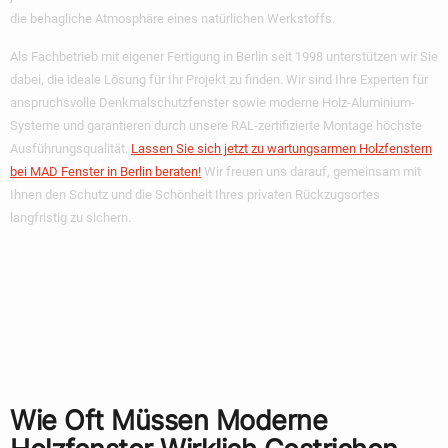
die behagliche Atmosphäre eines natürlichen Werkstoffs.
Als Fachbetrieb mit eigener Fertigung in Berlin seit 1998 unterstützen wir Sie
dabei, die ideale Lösung für Ihr Projekt zu finden. Wir sind Ihre Experten für
anspruchsvolle Denkmalschutzfenster sowie moderne Holz-Aluminium-
Systeme und garantieren durch unsere RAL-zertifizierte Montage höchste
Ausführungsqualität.
Lassen Sie sich jetzt zu wartungsarmen Holzfenstern
bei MAD Fenster in Berlin beraten!
Wir freuen uns darauf, gemeinsam mit
Ihnen den Schutz und die Schönheit Ihres privaten Rückzugsortes
langfristig zu sichern.
Häufig Gestellte
Fragen Zur Pflege
Von Holzfenstern
Wie Oft Müssen Moderne