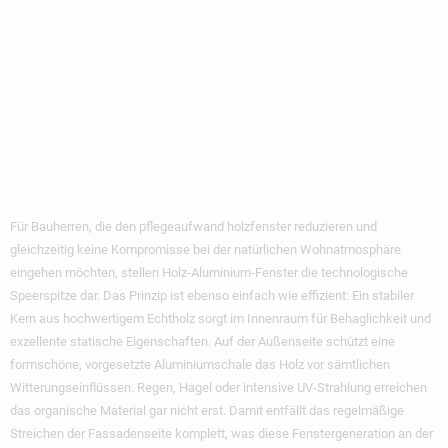
Holz-Aluminium-
Fenster: Die
Sorgenfreie Lösung
Von MAD Fenster
Für Bauherren, die den
pflegeaufwand holzfenster reduzieren
und
gleichzeitig keine Kompromisse bei der natürlichen Wohnatmosphäre
eingehen möchten, stellen Holz-Aluminium-Fenster die technologische
Speerspitze dar. Das Prinzip ist ebenso einfach wie effizient: Ein stabiler
Kern aus hochwertigem Echtholz sorgt im Innenraum für Behaglichkeit und
exzellente statische Eigenschaften. Auf der Außenseite schützt eine
formschöne, vorgesetzte Aluminiumschale das Holz vor sämtlichen
Witterungseinflüssen. Regen, Hagel oder intensive UV-Strahlung erreichen
das organische Material gar nicht erst. Damit entfällt das regelmäßige
Streichen der Fassadenseite komplett, was diese Fenstergeneration an der