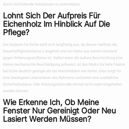
durch rückfettende Substanzen zu unterstützen.
Lohnt Sich Der Aufpreis Für
Eichenholz Im Hinblick Auf Die
Pflege?
Der Aufpreis für Eiche zahlt sich langfristig aus, da dieses Hartholz der
Dauerhaftigkeitsklasse 2 angehört und von Natur aus extrem resistent
gegen Witterungseinflüsse ist. Selbst wenn die äußere Beschichtung eine
kleine mechanische Beschädigung aufweist, ist das Risiko für tiefe Fäulnis
bei Eiche deutlich geringer als bei Weichhölzern wie Kiefer. Dies sorgt für
eine überlegene Lebensdauer des Rahmens und bietet eine zusätzliche
Sicherheitsebene, falls Wartungsintervalle einmal nicht exakt eingehalten
werden können.
Wie Erkenne Ich, Ob Meine
Fenster Nur Gereinigt Oder Neu
Lasiert Werden Müssen?