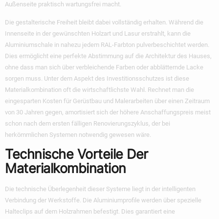
Außenseite praktisch wartungsfrei macht.
Die gestalterische Freiheit bleibt dabei vollständig erhalten. Während die
Innenseite in der gewünschten Holzart und Lasur erstrahlt, kann die
Aluminiumschale in nahezu jedem RAL-Farbton pulverbeschichtet werden.
Dies ermöglicht eine perfekte Abstimmung auf die Architektur des Hauses,
ohne dass man sich über verbleichende Farben oder abblätternde Lacke
sorgen muss. Unter dem Aspekt des Investitionsschutzes ist diese
Materialkombination oft die wirtschaftlichste Wahl. Rechnet man die
eingesparten Kosten für Gerüstbau und Malerarbeiten über einen Zeitraum
von 30 Jahren gegen, amortisiert sich der höhere Anschaffungspreis meist
schon nach dem ersten fälligen Renovierungszyklus, der bei
herkömmlichen Systemen notwendig gewesen wäre.
Technische Vorteile Der
Materialkombination
Die technische Überlegenheit dieser Systeme liegt in der intelligenten
Verbindung der Werkstoffe. Die Aluminiumprofile werden über spezielle
Halteclips auf dem Holzrahmen befestigt. Dies garantiert eine