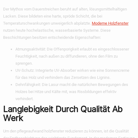
Der Mythos vom Dauerstreichen beruht auf alten, lösungsmittelhaltigen
Lacken. Diese bildeten eine harte, spröde Schicht, die bei
Temperaturschwankungen unweigerlich abplatzte.
Moderne Holzfenster
nutzen heute hochelastische, wasserbasierte Systeme. Diese
Beschichtungen besitzen entscheidende Eigenschaften:
Atmungsaktivität:
Die Offenporigkeit erlaubt es eingeschlossener
Feuchtigkeit, nach außen zu diffundieren, ohne den Film zu
sprengen.
UV-Schutz:
Integrierte UV-Absorber wirken wie eine Sonnencreme
für das Holz und verhindern das Zersetzen des Lignins.
Dehnfähigkeit:
Die Lasur macht die natürlichen Bewegungen des
Holzes bei Hitze und Kälte mit, was Rissbildungen effektiv
verhindert.
Langlebigkeit Durch Qualität Ab
Werk
Um den
pflegeaufwand holzfenster reduzieren
zu können, ist die Qualität