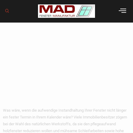
Pflegeaufwand
bei Holzfenstern
reduzieren: Profi-
Tipps für
langlebige Fenster
Was wäre, wenn die aufwendige Instandhaltung Ihrer Fenster nicht länger
ein fester Termin in Ihrem Kalender wäre? Viele Immobilienbesitzer zögern
bei der Wahl des natürlichen Werkstoffs, da sie den pflegeaufwand
holzfenster reduzieren wollen und mühsame Schleifarbeiten sowie hohe