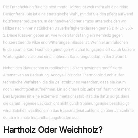
Die Entscheidung für eine bestimmte Holzart ist weit mehr als eine reine
Designfrage. Sie ist eine strategische Wahl, mit der Sie den pflegeaufwand
holzfenster reduzieren. In der handwerklichen Praxis unterscheiden wir
Hölzer nach ihren natürlichen Dauerhaftigkeitsklassen gemäß DIN EN 350-
2. Diese Klassen geben an, wie widerstandsfähig ein Kernholz gegen
holzzerstörende Pilze und Witterungseinflüsse ist. Wer hier am falschen
Ende spart, erkauft sich den günstigen Anschaffungspreis oft durch kürzere
Wartungsintervalle und einen höheren Sanierungsbedarf in der Zukunft.
Neben den klassischen europäischen Hölzern gewinnen modifizierte
Alternativen an Bedeutung. Accoya-Holz oder Thermoholz durchlaufen
technische Verfahren, die die Zellstruktur so verändern, dass sie kaum
noch Feuchtigkeit aufnehmen. Ein solches Holz „arbeitet“ fast nicht mehr.
Das Ergebnis ist eine extreme Dimensionsstabilität, die dafür sorgt, dass
die darauf liegende Lackschicht nicht durch Spannungsrisse beschädigt
wird. Solche Investitionen in das Basismaterial zahlen sich über Jahrzehnte
durch minimale Instandhaltungskosten aus.
Hartholz Oder Weichholz?