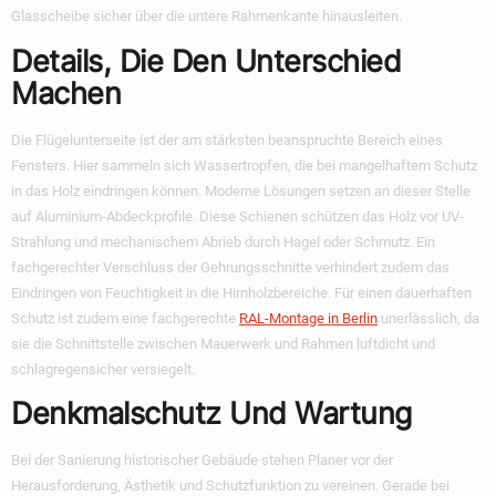
Glasscheibe sicher über die untere Rahmenkante hinausleiten.
Details, Die Den Unterschied
Machen
Die Flügelunterseite ist der am stärksten beanspruchte Bereich eines
Fensters. Hier sammeln sich Wassertropfen, die bei mangelhaftem Schutz
in das Holz eindringen können. Moderne Lösungen setzen an dieser Stelle
auf Aluminium-Abdeckprofile. Diese Schienen schützen das Holz vor UV-
Strahlung und mechanischem Abrieb durch Hagel oder Schmutz. Ein
fachgerechter Verschluss der Gehrungsschnitte verhindert zudem das
Eindringen von Feuchtigkeit in die Hirnholzbereiche. Für einen dauerhaften
Schutz ist zudem eine fachgerechte
RAL-Montage in Berlin
unerlässlich, da
sie die Schnittstelle zwischen Mauerwerk und Rahmen luftdicht und
schlagregensicher versiegelt.
Denkmalschutz Und Wartung
Bei der Sanierung historischer Gebäude stehen Planer vor der
Herausforderung, Ästhetik und Schutzfunktion zu vereinen. Gerade bei