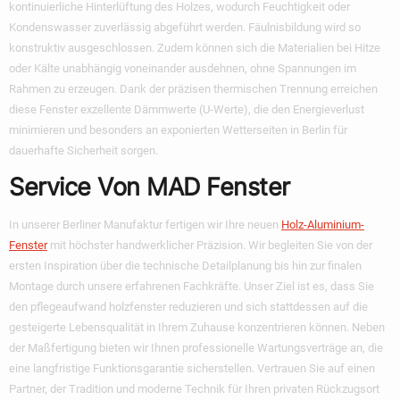
kontinuierliche Hinterlüftung des Holzes, wodurch Feuchtigkeit oder
Kondenswasser zuverlässig abgeführt werden. Fäulnisbildung wird so
konstruktiv ausgeschlossen. Zudem können sich die Materialien bei Hitze
oder Kälte unabhängig voneinander ausdehnen, ohne Spannungen im
Rahmen zu erzeugen. Dank der präzisen thermischen Trennung erreichen
diese Fenster exzellente Dämmwerte (U-Werte), die den Energieverlust
minimieren und besonders an exponierten Wetterseiten in Berlin für
dauerhafte Sicherheit sorgen.
Service Von MAD Fenster
In unserer Berliner Manufaktur fertigen wir Ihre neuen
Holz-Aluminium-
Fenster
mit höchster handwerklicher Präzision. Wir begleiten Sie von der
ersten Inspiration über die technische Detailplanung bis hin zur finalen
Montage durch unsere erfahrenen Fachkräfte. Unser Ziel ist es, dass Sie
den
pflegeaufwand holzfenster reduzieren
und sich stattdessen auf die
gesteigerte Lebensqualität in Ihrem Zuhause konzentrieren können. Neben
der Maßfertigung bieten wir Ihnen professionelle Wartungsverträge an, die
eine langfristige Funktionsgarantie sicherstellen. Vertrauen Sie auf einen
Partner, der Tradition und moderne Technik für Ihren privaten Rückzugsort