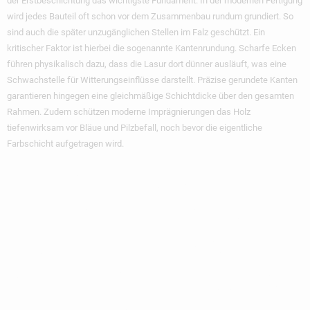
der Erstbeschichtung das wichtigste Fundament. In der modernen Fertigung
wird jedes Bauteil oft schon vor dem Zusammenbau rundum grundiert. So
sind auch die später unzugänglichen Stellen im Falz geschützt. Ein
kritischer Faktor ist hierbei die sogenannte Kantenrundung. Scharfe Ecken
führen physikalisch dazu, dass die Lasur dort dünner ausläuft, was eine
Schwachstelle für Witterungseinflüsse darstellt. Präzise gerundete Kanten
garantieren hingegen eine gleichmäßige Schichtdicke über den gesamten
Rahmen. Zudem schützen moderne Imprägnierungen das Holz
tiefenwirksam vor Bläue und Pilzbefall, noch bevor die eigentliche
Farbschicht aufgetragen wird.
Konstruktiver
Holzschutz: Wie
Architektur Die
Wartungsintervalle