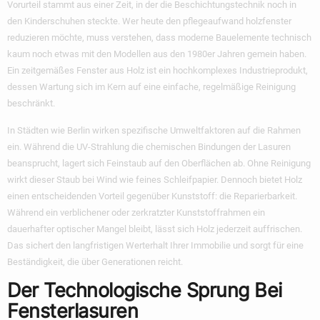
Vorurteil stammt aus einer Zeit, in der die Beschichtungstechnik noch in
den Kinderschuhen steckte. Wer heute den
pflegeaufwand holzfenster
reduzieren
möchte, muss verstehen, dass moderne Bauelemente technisch
kaum noch etwas mit den Modellen aus den 1980er Jahren gemein haben.
Ein zeitgemäßes Fenster aus Holz ist ein hochkomplexes Industrieprodukt,
dessen Wartung sich im Kern auf eine einfache, regelmäßige Reinigung
beschränkt.
In Städten wie Berlin wirken spezifische Umweltfaktoren auf die Rahmen
ein. Während die UV-Strahlung die chemischen Bindungen der Lasuren
beansprucht, lagert sich Feinstaub auf den Oberflächen ab. Ohne Reinigung
wirkt dieser Staub bei Wind wie feines Schleifpapier. Dennoch bietet Holz
einen entscheidenden Vorteil gegenüber Kunststoff: die Reparierbarkeit.
Während ein verblichener oder zerkratzter Kunststoffrahmen ein
dauerhafter optischer Mangel bleibt, lässt sich Holz jederzeit auffrischen.
Das sichert den langfristigen Werterhalt Ihrer Immobilie und sorgt für eine
Beständigkeit, die über Generationen reicht.
Der Technologische Sprung Bei
Fensterlasuren