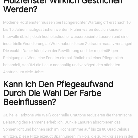
Holzfenster Wirklich Gestrichen
Werden?
Moderne Holzfenster müssen bei fachgerechter Wartung oft erst nach 10
bis 15 Jahren nachgestrichen werden. Früher waren deutlich kürzere
Intervalle üblich, doch hochelastische, wasserbasierte Lasuren und eine
industrielle Grundierung ab Werk haben diesen Zeitraum massiv verlängert.
Die exakte Dauer hängt von der Bewitterung und der regelmäßigen
Reinigung ab. Wer seine Fenster einmal jährlich mit einer Pflegemilch
behandelt, schützt die Lasur nachhaltig und verzögert den nächsten
Anstrich um viele Jahre.
Kann Ich Den Pflegeaufwand
Durch Die Wahl Der Farbe
Beeinflussen?
Ja, helle Farbtöne wie Weiß oder helle Grautöne reduzieren die thermische
Belastung des Rahmens erheblich. Dunkle Lasuren absorbieren das
Sonnenlicht und können sich im Hochsommer auf bis zu 80 Grad Celsius
erhitzen. Diese Hitze erzeugt Spannungen im Holz, die zu Mikrorissen in der