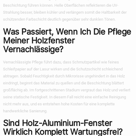
Beschichtung führen können. Helle Oberflächen reflektieren die UV-
Strahlung besser, bleiben kühler und verlängern somit die Haltbarkeit der
schützenden Farbschicht deutlich gegenüber sehr dunklen Tönen.
Was Passiert, Wenn Ich Die Pflege
Meiner Holzfenster
Vernachlässige?
Vernachlässigte Pflege führt dazu, dass Schmutzpartikel wie feines
Schleifpapier auf der Lasur wirken und die Schutzschicht schleichend
abtragen. Sobald Feuchtigkeit durch Mikrorisse ungehindert in das Holz
eindringt, beginnt das Material zu quellen und die Beschichtung blättert
großflächig ab. Im fortgeschrittenen Stadium vergraut das Holz und verliert
seine statische Festigkeit. In diesem Fall reicht eine einfache Reinigung
nicht mehr aus, und es entstehen hohe Kosten für eine komplette
handwerkliche Sanierung.
Sind Holz-Aluminium-Fenster
Wirklich Komplett Wartungsfrei?