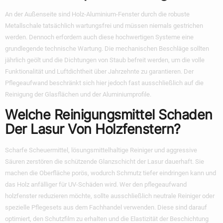
An der Außenseite sind Holz-Aluminium-Fenster durch die robuste
Metallschale tatsächlich wartungsfrei und müssen niemals gestrichen
werden. Dennoch erfordern auch diese hochwertigen Systeme eine
grundlegende technische Wartung. Die mechanischen Beschläge sollten
jährlich geölt und die Dichtungen von Staub befreit werden, um die volle
Funktionalität und Luftdichtheit über Jahrzehnte zu garantieren. Der
Pflegeaufwand beschränkt sich hier jedoch fast ausschließlich auf die
Reinigung der Glasflächen und der Aluminiumprofile.
Welche Reinigungsmittel Schaden
Der Lasur Von Holzfenstern?
Scharfe Scheuermittel, lösungsmittelhaltige Reiniger und aggressive
Säuren zerstören die schützende Glanzschicht der Lasur dauerhaft. Sie
machen die Oberfläche porös, wodurch Schmutz tiefer eindringen kann und
das Holz anfälliger für UV-Schäden wird. Wer den pflegeaufwand
holzfenster reduzieren möchte, sollte ausschließlich neutrale Reiniger oder
spezielle Pflegesets aus dem Fachhandel verwenden. Diese sind darauf
optimiert, den Schutzfilm zu erhalten und die Elastizität der Beschichtung