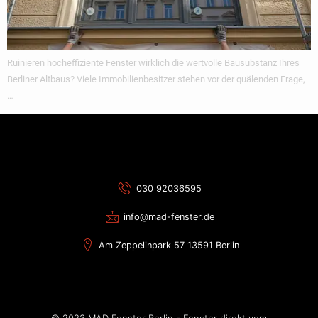
Ruinieren hocheffiziente Fenster wirklich die wertvolle Bausubstanz Ihres
Berliner Altbaus? Viele Immobilienbesitzer stehen vor der quälenden Frage,
…
030 92036595
info@mad-fenster.de
Am Zeppelinpark 57 13591 Berlin
© 2023 MAD Fenster Berlin - Fenster direkt vom