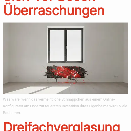
Überraschungen
Was wäre, wenn das vermeintliche Schnäppchen aus einem Online-
Konfigurator am Ende zur teuersten Investition Ihres Eigenheims wird? Viele
Bauherren…
Dreifachverglasung