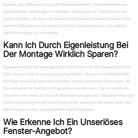
Ausbau, den Abtransport und die Deponiegebühren. Besonderheiten wie
asbesthaltige Dichtungen in Gebäuden mit Baujahr vor 1993 können die
Kosten erhöhen, da diese als Sondermüll behandelt werden müssen. Eine
seriöse Kalkulation weist diese Positionen transparent aus, um spätere
Nachforderungen zu vermeiden.
Kann Ich Durch Eigenleistung Bei
Der Montage Wirklich Sparen?
Eigenleistung bei der Montage birgt hohe Risiken für die Bausubstanz und
führt oft zum Verlust von Garantieansprüchen. Ohne eine zertifizierte RAL-
Montage durch Fachpersonal entfallen zudem staatliche Förderungen, da
die energetische Qualität nicht garantiert werden kann. Die vermeintliche
Ersparnis wird meist durch teure Nachbesserungen bei Undichtigkeiten oder
Schimmelbildung schnell zunichtegemacht. Vertrauen Sie daher lieber auf
die Kompetenz eines spezialisierten Meisterbetriebs.
Wie Erkenne Ich Ein Unseriöses
Fenster-Angebot?