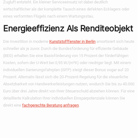
Zugluft entsteht. Ein kleiner Serviceeinsatz ist dabei deutlich
wirtschaftlicher als der komplette Tausch eines defekten Ecklagers oder
eines verformten Flügels nach einem Wartungsstau.
Energieeffizienz Als Renditeobjekt
Die Investition in moderne
Kunststofffenster in Berlin
amortisiert sich heute
schneller als je zuvor. Durch die Bundesförderung für effiziente Gebäude
(BEG) erhalten Sie eine Basisförderung von 15 Prozent der förderfähigen
Kosten, sofern der U-Wert bei 0,95 W/(m²K) oder niedriger liegt. Mit einem
individuellen Sanierungsfahrplan (iSFP) steigt dieser Bonus sogar auf 20
Prozent. Alternativ lässt sich die 20-Prozent-Regelung für die steuerliche
Absetzbarkeit von Handwerkerleistungen nutzen, wodurch Sie bis zu 40.000
Euro über drei Jahre direkt von Ihrer Steuerschuld abziehen können. Für eine
detaillierte Kalkulation Ihrer individuellen Einsparpotenziale können Sie
direkt eine
fachgerechte Beratung anfragen
.
Sicherer
Fensterkauf Bei