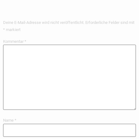
Kommentar
Deine E-Mail-Adresse wird nicht veröffentlicht.
Erforderliche Felder sind mit
*
markiert
Kommentar
*
Name
*