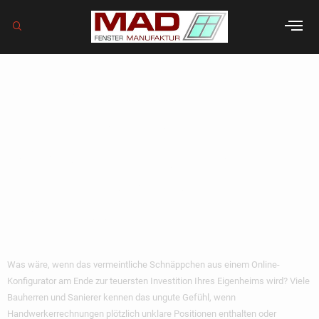
Versteckte Kosten
beim Fensterkauf:
So schützen Sie
sich vor bösen
Überraschungen
Was wäre, wenn das vermeintliche Schnäppchen aus einem Online-
Konfigurator am Ende zur teuersten Investition Ihres Eigenheims wird? Viele
Bauherren und Sanierer kennen das ungute Gefühl, wenn
Handwerkerrechnungen plötzlich unklare Positionen enthalten oder