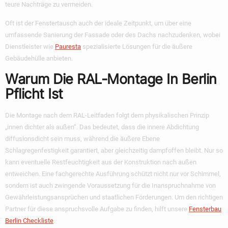
teure Nachträge zu vermeiden.
Oft ist der Fenstertausch auch der ideale Zeitpunkt, um über eine
umfassende Sanierung der Fassade oder des Dachs nachzudenken, wobei
Dienstleister wie
Pauresta
spezialisierte Lösungen für die äußere
Gebäudehülle anbieten.
Warum Die RAL-Montage In Berlin
Pflicht Ist
Die Montage nach dem RAL-Leitfaden folgt dem physikalischen Prinzip
„innen dichter als außen“. Das bedeutet, dass die innere Abdichtung
diffusionsdicht sein muss, während die äußere Ebene
Schlagregenfestigkeit garantiert, aber gleichzeitig dampfoffen bleibt. Nur so
kann eventuelle Restfeuchtigkeit aus der Konstruktion nach außen
entweichen. Eine fachgerechte Ausführung schützt nicht nur vor Schimmel,
sondern ist auch zwingende Voraussetzung für die Inanspruchnahme von
Gewährleistungsansprüchen und staatlichen Förderungen. Um den richtigen
Partner für diese anspruchsvolle Aufgabe zu finden, hilft unsere
Fensterbau
Berlin Checkliste
.