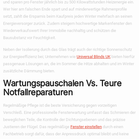
und sparen pro Fenster jährlich bis zu 500 Kilowattstunden Heizenergie ein.
Wer hier am falschen Ende spart und auf minderwertige Rahmenprofile
setzt, zahlt die Ersparnis beim Kaufpreis jeden Winter mehrfach an seinen
Energieversorger zurück. Zudem steigern hochwertige Markenfenster den
Wiederverkaufswert Ihrer Immobilie nachhaltig und schützen die
Bausubstanz vor Feuchtigkeit.
Neben der Isolierung durch das Glas trägt auch der richtige Sonnenschutz
zur Energieeffizienz bei; Unternehmen wie
Universal Blinds UK
bieten hierfür
passgenaue Lösungen an, die im Sommer die Hitze abhalten und im Winter
zusätzliche Dämmung bieten.
Wartungspauschalen Vs. Teure
Notfallreparaturen
Regelmäßige Pflege ist die beste Versicherung gegen vorzeitigen
Verschleiß. Eine professionelle Fensterwartung umfasst das Schmieren der
beweglichen Teile, die Kontrolle der Dichtungsebenen und das präzise
Justieren der Flügel. Das regelmäßige
Fenster einstellen
durch einen
Fachbetrieb sorgt dafür, dass der Anpressdruck optimal bleibt und keine