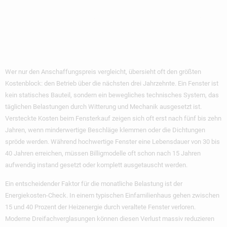
Was Kosten Fenster
Über 30 Jahre?
Wer nur den Anschaffungspreis vergleicht, übersieht oft den größten
Kostenblock: den Betrieb über die nächsten drei Jahrzehnte. Ein Fenster ist
kein statisches Bauteil, sondern ein bewegliches technisches System, das
täglichen Belastungen durch Witterung und Mechanik ausgesetzt ist.
Versteckte Kosten beim Fensterkauf
zeigen sich oft erst nach fünf bis zehn
Jahren, wenn minderwertige Beschläge klemmen oder die Dichtungen
spröde werden. Während hochwertige Fenster eine Lebensdauer von 30 bis
40 Jahren erreichen, müssen Billigmodelle oft schon nach 15 Jahren
aufwendig instand gesetzt oder komplett ausgetauscht werden.
Ein entscheidender Faktor für die monatliche Belastung ist der
Energiekosten-Check. In einem typischen Einfamilienhaus gehen zwischen
15 und 40 Prozent der Heizenergie durch veraltete Fenster verloren.
Moderne Dreifachverglasungen können diesen Verlust massiv reduzieren