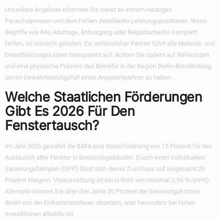
Unseriöse Angebote erkennen Sie meist an extrem niedrigen
Pauschalpreisen und dem Fehlen detaillierter Leistungspositionen. Wenn
Begriffe wie RAL-Montage, Entsorgung oder Beiputzarbeiten komplett
fehlen, ist Vorsicht geboten. Ein verlässlicher Partner führt alle Material- und
Dienstleistungskosten transparent auf. Achten Sie zudem auf Referenzen
und eine physische Präsenz des Betriebs in der Region Berlin-Brandenburg,
um im Gewährleistungsfall einen Ansprechpartner zu haben.
Welche Staatlichen Förderungen
Gibt Es 2026 Für Den
Fenstertausch?
Im Jahr 2026 gewährt die BAFA eine Basisförderung von 15 Prozent für den
Austausch alter Fenster in Bestandsgebäuden. Durch einen individuellen
Sanierungsfahrplan (iSFP) lässt sich dieser Zuschuss auf insgesamt 20
Prozent steigern. Voraussetzung ist ein U-Wert von maximal 0,95 W/(m²K).
Alternativ können Sie über drei Jahre 20 Prozent der Sanierungskosten
direkt von der Einkommensteuer absetzen, was besonders bei hohen
Investitionen attraktiv ist.