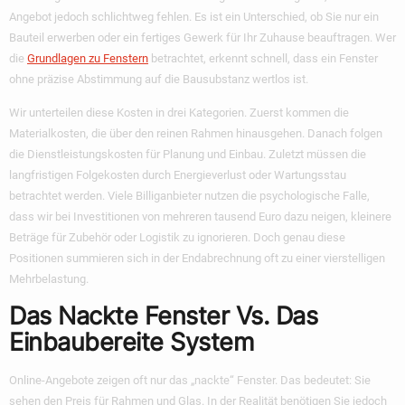
Angebot jedoch schlichtweg fehlen. Es ist ein Unterschied, ob Sie nur ein
Bauteil erwerben oder ein fertiges Gewerk für Ihr Zuhause beauftragen. Wer
die
Grundlagen zu Fenstern
betrachtet, erkennt schnell, dass ein Fenster
ohne präzise Abstimmung auf die Bausubstanz wertlos ist.
Wir unterteilen diese Kosten in drei Kategorien. Zuerst kommen die
Materialkosten, die über den reinen Rahmen hinausgehen. Danach folgen
die Dienstleistungskosten für Planung und Einbau. Zuletzt müssen die
langfristigen Folgekosten durch Energieverlust oder Wartungsstau
betrachtet werden. Viele Billiganbieter nutzen die psychologische Falle,
dass wir bei Investitionen von mehreren tausend Euro dazu neigen, kleinere
Beträge für Zubehör oder Logistik zu ignorieren. Doch genau diese
Positionen summieren sich in der Endabrechnung oft zu einer vierstelligen
Mehrbelastung.
Das Nackte Fenster Vs. Das
Einbaubereite System
Online-Angebote zeigen oft nur das „nackte“ Fenster. Das bedeutet: Sie
sehen den Preis für Rahmen und Glas. In der Realität benötigen Sie jedoch