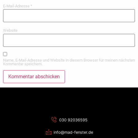
E-Mail-Adresse
*
Website
Name, E-Mail-Adresse und Website in diesem Browser für meinen nächsten
Kommentar speichern.
Alternative:
030 92036595
info@mad-fenster.de