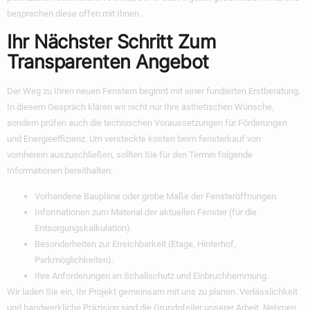
besprechen diese offen mit Ihnen.
Ihr Nächster Schritt Zum
Transparenten Angebot
Der Weg zu Ihren neuen Fenstern beginnt mit einer fundierten Erstberatung.
In diesem Gespräch klären wir nicht nur Ihre ästhetischen Wünsche,
sondern prüfen auch die technischen Voraussetzungen für Förderungen
und Energieeffizienz. Um
versteckte kosten beim fensterkauf
von
vornherein auszuschließen, sollten Sie für den Termin folgende
Informationen bereithalten:
Vorhandene Baupläne oder grobe Maße der Fensteröffnungen.
Informationen zum Material der aktuellen Fenster (für die
Entsorgungskalkulation).
Besonderheiten zur Erreichbarkeit (Etage, Hinterhof,
Parkmöglichkeiten).
Ihre Anforderungen an Schallschutz und Einbruchhemmung.
Wir laden Sie ein, Ihr Projekt gemeinsam mit uns zu planen. Verlässlichkeit
und handwerkliche Präzision sind die Grundpfeiler unserer Arbeit. Nehmen