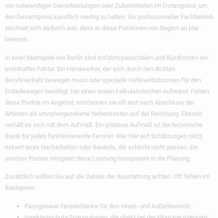
von notwendigen Dienstleistungen oder Zubehörteilen im Erstangebot, um
den Gesamtpreis künstlich niedrig zu halten. Ein professioneller Fachbetrieb
zeichnet sich dadurch aus, dass er diese Positionen von Beginn an klar
benennt.
In einer Metropole wie Berlin sind Anfahrtspauschalen und Rüstkosten ein
ernsthafter Faktor. Ein Handwerker, der sich durch den dichten
Berufsverkehr bewegen muss oder spezielle Halteverbotszonen für den
Entladewagen benötigt, hat einen realen kalkulatorischen Aufwand. Fehlen
diese Punkte im Angebot, erscheinen sie oft erst nach Abschluss der
Arbeiten als unvorhergesehene Nebenkosten auf der Rechnung. Ebenso
verhält es sich mit dem Aufmaß. Ein präzises Aufmaß ist die technische
Basis für jedes funktionierende Fenster. Wer hier auf Schätzungen setzt,
riskiert teure Nacharbeiten oder Bauteile, die schlicht nicht passen. Ein
seriöser Partner integriert diese Leistung transparent in die Planung.
Zusätzlich sollten Sie auf die Details der Ausstattung achten. Oft fehlen im
Basispreis:
Passgenaue Fensterbänke für den Innen- und Außenbereich.
Insektenschutz-Spannrahmen, die direkt bei der Montage integriert