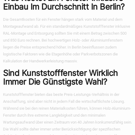
Einbau Im Durchschnitt In Berlin?
Die Gesamtkosten für ein Fenster hängen stark vom Material und dem
Montageaufwand ab. Für ein standardmäßiges Kunststofffenster inklusive
RAL-Montage und Entsorgung sollten Sie mit einem Betrag zwischen 500
und 850 Euro rechnen. Bei hochwertigen Holz- oder Aluminiumfenstern
liegen die Preise entsprechend höher. In Berlin beeinflussen zudem
logistische Faktoren wie die Etagenhöhe oder Parkverbotszonen die
Kalkulation der Handwerkerleistung massiv.
Sind Kunststofffenster Wirklich
Immer Die Günstigste Wahl?
Kunststofffenster bieten das beste Preis-Leistungs-Verhältnis in der
Anschaffung, sind aber nicht in jedem Fall die wirtschaftlichste Lösung.
Während sie bei den reinen Materialkosten führen, können Holz-Aluminium-
Fenster durch ihre extreme Langlebigkeit und den minimalen
Wartungsaufwand über einen Zeitraum von 40 Jahren konkurrenzfähig sein.
Die Wahl sollte daher immer unter Berücksichtigung der spezifischen