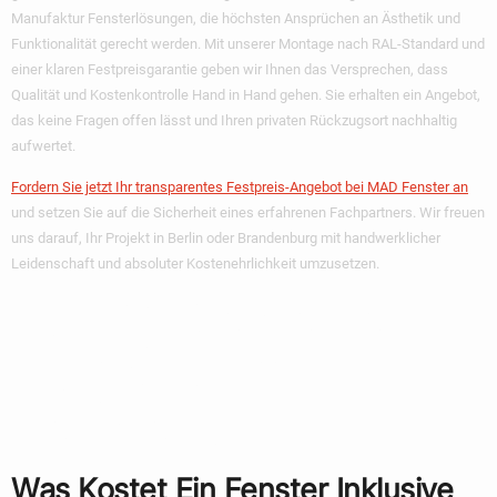
Manufaktur Fensterlösungen, die höchsten Ansprüchen an Ästhetik und
Funktionalität gerecht werden. Mit unserer Montage nach RAL-Standard und
einer klaren Festpreisgarantie geben wir Ihnen das Versprechen, dass
Qualität und Kostenkontrolle Hand in Hand gehen. Sie erhalten ein Angebot,
das keine Fragen offen lässt und Ihren privaten Rückzugsort nachhaltig
aufwertet.
Fordern Sie jetzt Ihr transparentes Festpreis-Angebot bei MAD Fenster an
und setzen Sie auf die Sicherheit eines erfahrenen Fachpartners. Wir freuen
uns darauf, Ihr Projekt in Berlin oder Brandenburg mit handwerklicher
Leidenschaft und absoluter Kostenehrlichkeit umzusetzen.
Häufig Gestellte
Fragen Zum
Fensterkauf
Was Kostet Ein Fenster Inklusive