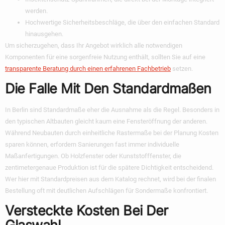
werden.
Hochwertige Sicherheitsbeschläge, die über den einfachen Standard
hinausgehen.
Um sicherzugehen, dass Ihr Angebot wirklich alle notwendigen
Komponenten für eine sorgenfreie Nutzung enthält, sollten Sie auf eine
transparente Beratung durch einen erfahrenen Fachbetrieb
setzen.
Die Falle Mit Den Standardmaßen
In Berlin sind Standardmaße eher die Ausnahme als die Regel. Besonders in
den typischen Altbauten gleicht kaum eine Fensteröffnung der anderen.
Während Neubauten durch einheitliche Rastermaße bei der Planung Kosten
sparen können, erfordern Sanierungen fast immer individuelle
Maßanfertigungen. Ob Holzfenster oder Kunststofffenster, die
zentimetergenaue Produktion ist für die spätere Dichtigkeit entscheidend.
Wer hier mit Standardpreisen aus dem Katalog rechnet, wird bei der finalen
Bestellung oft mit deutlichen Aufschlägen für Sondermaße konfrontiert.
Versteckte Kosten Bei Der