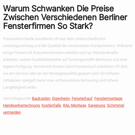
Warum Schwanken Die Preise
Zwischen Verschiedenen Berliner
Fensterfirmen So Stark?
Preisunterschiede resultieren oft aus dem unterschiedlichen
Leistungsumfang und der Qualität der verwendeten Komponenten. Während
einige Firmen mit Subunternehmern arbeiten und nur Standardmaße
anbieten, setzen Qualitätsbetriebe auf festangestellte Monteure und eine
eigene Fertigung.
Versteckte Kosten beim Fensterkauf
entstehen oft dort,
wo am Service oder an der Montagequalität gespart wird. Ein höherer
Initialpreis spiegelt meist eine umfassendere Betreuung und höhere
Langlebigkeit wider.
Verschlagwortet
Baukosten
,
Eigenheim
,
Fensterkauf
,
Fenstermontage
,
Handwerkerrechnung
,
Kostenfalle
,
RAL-Montage
,
Sanierung
,
Schimmel
vermeiden
Schreibe Einen