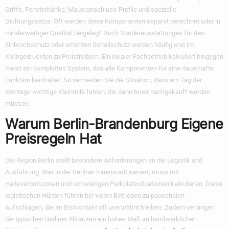
Griffe, Fensterbänke, Maueranschluss-Profile und spezielle
Dichtungssätze. Oft werden diese Komponenten separat berechnet oder in
minderwertiger Qualität beigelegt. Auch Sonderausstattungen für den
Einbruchschutz oder erhöhten Schallschutz werden häufig erst im
Kleingedruckten zu Preistreibern. Ein lokaler Fachbetrieb kalkuliert hingegen
meist ein komplettes System, das alle Komponenten für eine dauerhafte
Funktion beinhaltet. So vermeiden Sie die Situation, dass am Tag der
Montage wichtige Kleinteile fehlen, die dann teuer nachgekauft werden
müssen.
Warum Berlin-Brandenburg Eigene
Preisregeln Hat
Die Region Berlin stellt besondere Anforderungen an die Logistik und
Ausführung. Wer in der Berliner Innenstadt saniert, muss mit
Halteverbotszonen und schwierigen Parkplatzsituationen kalkulieren. Diese
logistischen Hürden führen bei vielen Betrieben zu pauschalen
Aufschlägen, die im Erstkontakt oft unerwähnt bleiben. Zudem verlangen
die typischen Berliner Altbauten ein hohes Maß an handwerklicher