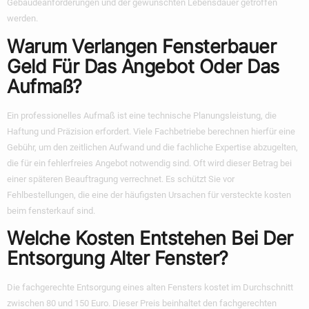
Gebäudeanforderungen und der gewünschten Lebensdauer getroffen
werden.
Warum Verlangen Fensterbauer
Geld Für Das Angebot Oder Das
Aufmaß?
Ein professionelles Aufmaß ist eine technische Planungsleistung, die
Haftung und Präzision erfordert. Viele Fachbetriebe berechnen hierfür eine
Gebühr, um den zeitlichen Aufwand und die fachliche Expertise abzugelten,
die für ein fehlerfreies Angebot notwendig sind. Oft wird dieser Betrag bei
einer späteren Beauftragung verrechnet. Es schützt Sie vor
Fehlbestellungen, die eine der häufigsten Ursachen für
versteckte kosten
beim fensterkauf
sind.
Welche Kosten Entstehen Bei Der
Entsorgung Alter Fenster?
Die fachgerechte Entsorgung eines alten Fensters kostet im Durchschnitt
zwischen 80 und 150 Euro. Dieser Preis beinhaltet den fachgerechten