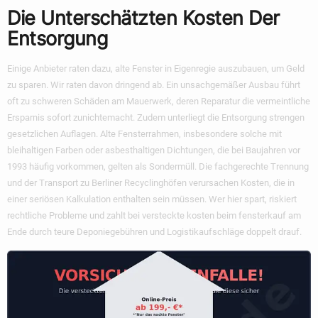
Die Unterschätzten Kosten Der
Entsorgung
Einige Anbieter raten dazu, alte Fenster in Eigenregie auszubauen, um Geld
zu sparen. Wir raten davon dringend ab. Ein unsachgemäßer Ausbau führt
oft zu schweren Schäden am Mauerwerk, deren Reparatur die vermeintliche
Ersparnis sofort zunichtemacht. Zudem unterliegt die Entsorgung strengen
gesetzlichen Auflagen. Alte Fensterrahmen, insbesondere solche mit
bleihaltigen Farben oder asbesthaltigen Dichtungen, die bei Baujahren vor
1993 häufig vorkommen, gelten als Sondermüll. Die fachgerechte Trennung
und der Transport zu Berliner Recyclinghöfen verursachen Kosten, die in
einer seriösen Kalkulation enthalten sein müssen. Wer hier spart, riskiert
rechtliche Probleme und zahlt bei
versteckte kosten beim fensterkauf
am
Ende durch teure Deponiegebühren und Logistikaufschläge doppelt drauf.