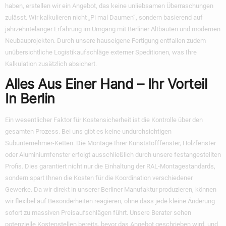
haben, erstellen wir ein Angebot, das keine unliebsamen Überraschungen
zulässt. Wir kalkulieren nicht „Pi mal Daumen“, sondern basierend auf
jahrzehntelanger Erfahrung im Umgang mit Berliner Altbauten und modernen
Neubauprojekten. Durch unsere hauseigene Fertigung entfallen zudem
unübersichtliche Logistikaufschläge externer Speditionen, was Ihre
Kalkulation zusätzlich absichert.
Alles Aus Einer Hand – Ihr Vorteil
In Berlin
Ein wesentlicher Faktor für Kostensicherheit ist die Kontrolle über den
gesamten Prozess. Bei uns gibt es keine undurchsichtigen
Subunternehmer-Ketten. Die Montage Ihrer Kunststofffenster, Holzfenster
oder Aluminiumfenster erfolgt ausschließlich durch unsere festangestellten
Profis. Dies garantiert nicht nur die Einhaltung der RAL-Montagestandards,
sondern spart Ihnen die Kosten für die Koordination verschiedener
Gewerke. Da wir direkt in unserer Berliner Manufaktur produzieren, können
wir flexibel auf Besonderheiten reagieren, ohne dass jede kleine Änderung
sofort zu massiven Preisaufschlägen führt. Unsere Berater sehen
potenzielle Kostenstellen bereits, bevor das Angebot geschrieben wird, und