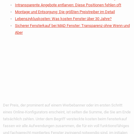
Intransparente Angebote entlarven: Diese Positionen fehlen oft
Montage und Entsorgung: Die größten Preistreiber im Detail
Lebenszykluskosten: Was kosten Fenster über 30 Jahre?
Sicherer Fensterkauf bei MAD Fenster: Transparenz ohne Wenn und
Aber
Versteckte Kosten
Beim Fensterkauf:
Was Bedeutet Das
Eigentlich?
Der Preis, der prominent auf einem Werbebanner oder im ersten Schritt
eines Online-Konfigurators erscheint, ist selten die Summe, die Sie am Ende
tatsächlich zahlen. Unter dem Begriff
versteckte kosten beim fensterkauf
fassen wir alle Aufwendungen zusammen, die für ein voll funktionsfähiges
und fachgerecht montiertes Fenster zwingend notwendig sind, im initialen