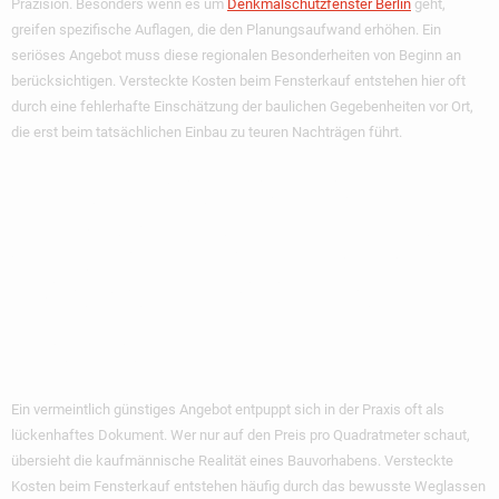
Präzision. Besonders wenn es um
Denkmalschutzfenster Berlin
geht,
greifen spezifische Auflagen, die den Planungsaufwand erhöhen. Ein
seriöses Angebot muss diese regionalen Besonderheiten von Beginn an
berücksichtigen.
Versteckte Kosten beim Fensterkauf
entstehen hier oft
durch eine fehlerhafte Einschätzung der baulichen Gegebenheiten vor Ort,
die erst beim tatsächlichen Einbau zu teuren Nachträgen führt.
Intransparente
Angebote Entlarven:
Diese Positionen
Fehlen Oft
Ein vermeintlich günstiges Angebot entpuppt sich in der Praxis oft als
lückenhaftes Dokument. Wer nur auf den Preis pro Quadratmeter schaut,
übersieht die kaufmännische Realität eines Bauvorhabens.
Versteckte
Kosten beim Fensterkauf
entstehen häufig durch das bewusste Weglassen