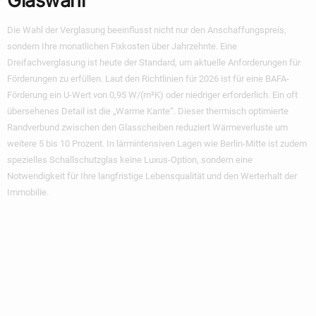
Glaswahl
Die Wahl der Verglasung beeinflusst nicht nur den Anschaffungspreis,
sondern Ihre monatlichen Fixkosten über Jahrzehnte. Eine
Dreifachverglasung ist heute der Standard, um aktuelle Anforderungen für
Förderungen zu erfüllen. Laut den Richtlinien für 2026 ist für eine BAFA-
Förderung ein U-Wert von 0,95 W/(m²K) oder niedriger erforderlich. Ein oft
übersehenes Detail ist die „Warme Kante“. Dieser thermisch optimierte
Randverbund zwischen den Glasscheiben reduziert Wärmeverluste um
weitere 5 bis 10 Prozent. In lärmintensiven Lagen wie Berlin-Mitte ist zudem
spezielles Schallschutzglas keine Luxus-Option, sondern eine
Notwendigkeit für Ihre langfristige Lebensqualität und den Werterhalt der
Immobilie.
Montage Und
Entsorgung: Die
Größten Preistreiber